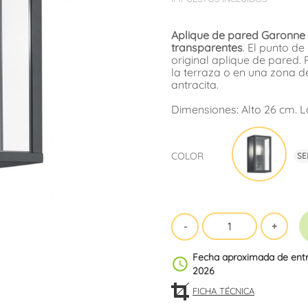
Aplique de pared Garonne c
transparentes
. El punto d
original aplique de pared. 
la terraza o en una zona d
antracita.
Dimensiones: Alto 26 cm. L
Antra
COLOR
SEL
Fecha aproximada de ent
schedule
2026
FICHA TÉCNICA