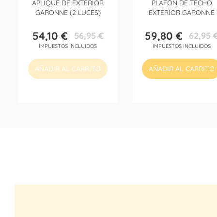
APLIQUE DE EXTERIOR
PLAFÓN DE TECHO
GARONNE (2 LUCES)
EXTERIOR GARONNE
54,10 €
59,80 €
56,95 €
62,95 
Precio
Precio
Precio
Precio
IMPUESTOS INCLUIDOS
IMPUESTOS INCLUIDOS
base
base
AÑADIR AL CARRITO
AÑADIR AL CARRITO