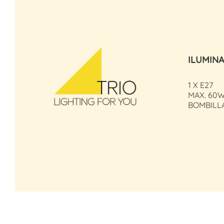
ILUMIN
1 X E27
MAX. 60
BOMBILL