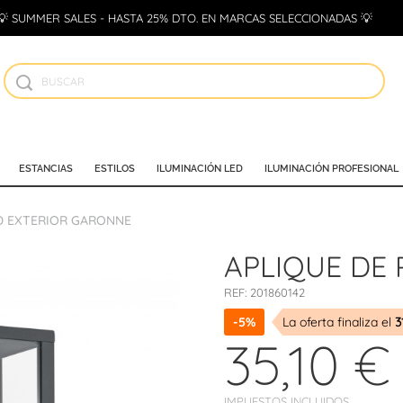
💡 SUMMER SALES - HASTA 25% DTO. EN MARCAS SELECCIONADAS 💡
ESTANCIAS
ESTILOS
ILUMINACIÓN LED
ILUMINACIÓN PROFESIONAL
D EXTERIOR GARONNE
APLIQUE DE
REF:
201860142
-5%
La oferta finaliza el
3
35,10 €
IMPUESTOS INCLUIDOS