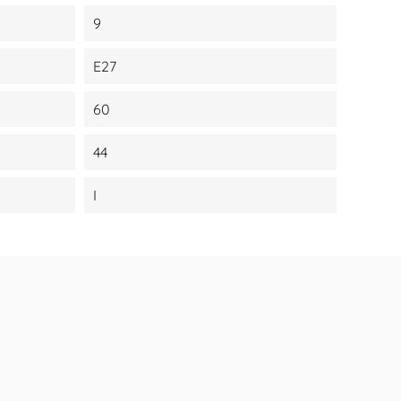
9
E27
60
44
I