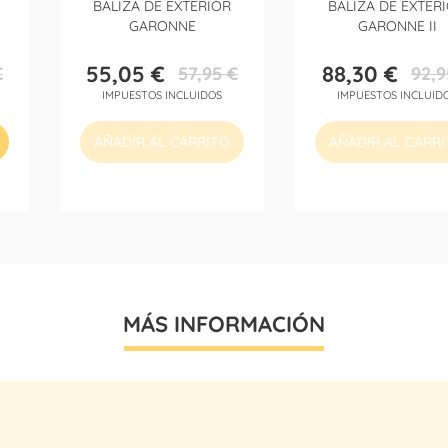
BALIZA DE EXTERIOR
BALIZA DE EXTER
GARONNE
GARONNE II
55,05 €
88,30 €
€
57,95 €
92,9
Precio
Precio
Precio
Precio
IMPUESTOS INCLUIDOS
IMPUESTOS INCLUID
base
base
AÑADIR AL CARRITO
AÑADIR AL CARR
MÁS INFORMACIÓN