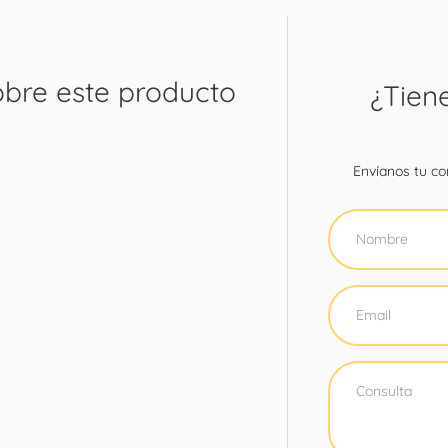
obre este producto
¿Tien
Envíanos tu con