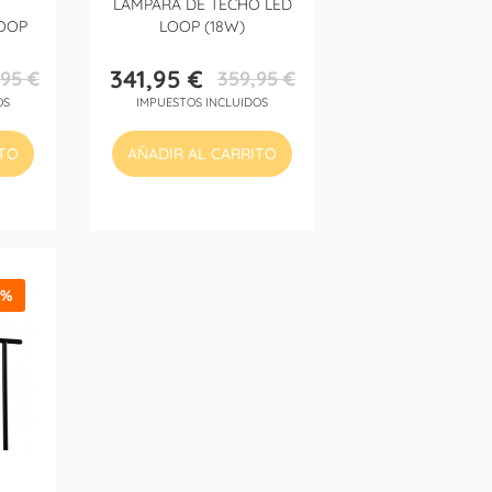
LÁMPARA DE TECHO LED
OOP
LOOP (18W)
341,95 €
95 €
359,95 €
Precio
Precio
OS
IMPUESTOS INCLUIDOS
base
ITO
AÑADIR AL CARRITO
5%