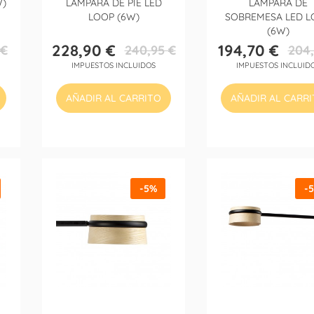
W)
LÁMPARA DE PIE LED
LÁMPARA DE
LOOP (6W)
SOBREMESA LED L
(6W)
228,90 €
194,70 €
 €
240,95 €
204,
Precio
Precio
Precio
Precio
IMPUESTOS INCLUIDOS
IMPUESTOS INCLUID
base
base
AÑADIR AL CARRITO
AÑADIR AL CARR
-5%
-