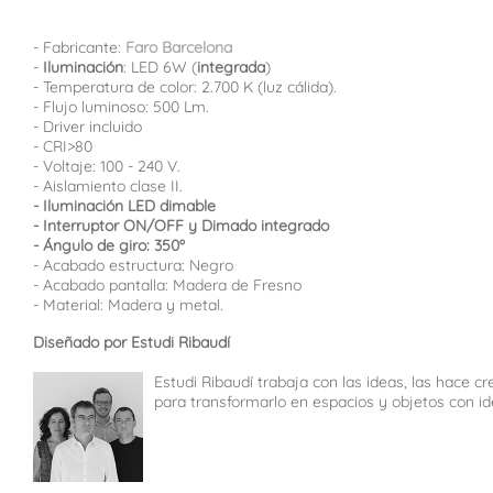
- Fabricante:
Faro Barcelona
-
Iluminación
: LED 6W (
integrada
)
- Temperatura de color: 2.700 K (luz cálida).
- Flujo luminoso: 500 Lm.
- Driver incluido
- CRI>80
- Voltaje: 100 - 240 V.
- Aislamiento clase II.
- Iluminación LED dimable
- Interruptor ON/OFF y Dimado integrado
- Ángulo de giro: 350º
- Acabado estructura: Negro
- Acabado pantalla: Madera de Fresno
- Material: Madera y metal.
Diseñado por Estudi Ribaudí
Estudi Ribaudí trabaja con las ideas, las hace c
para transformarlo en espacios y objetos con id