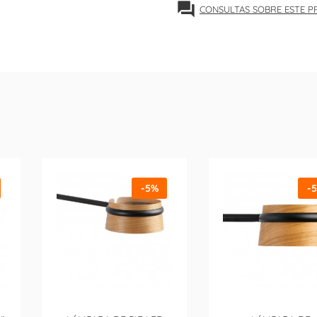
forum
CONSULTAS SOBRE ESTE 
-5%
-