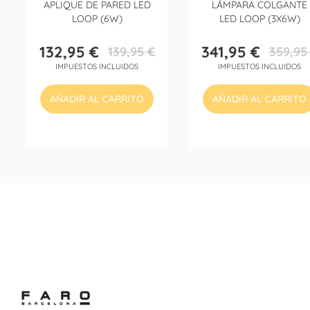
APLIQUE DE PARED LED
LÁMPARA COLGANTE
LOOP (6W)
LED LOOP (3X6W)
132,95 €
341,95 €
139,95 €
359,95
Precio
Precio
Precio
Precio
IMPUESTOS INCLUIDOS
IMPUESTOS INCLUIDOS
base
base
AÑADIR AL CARRITO
AÑADIR AL CARRITO