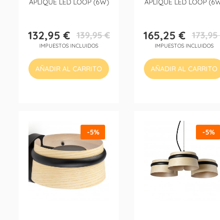
APLIQUE LED LOOP (6W)
APLIQUE LED LOOP (6
132,95 €
165,25 €
139,95 €
173,95
Precio
Precio
Precio
Precio
IMPUESTOS INCLUIDOS
IMPUESTOS INCLUIDOS
base
base
AÑADIR AL CARRITO
AÑADIR AL CARRITO
-5%
-5%