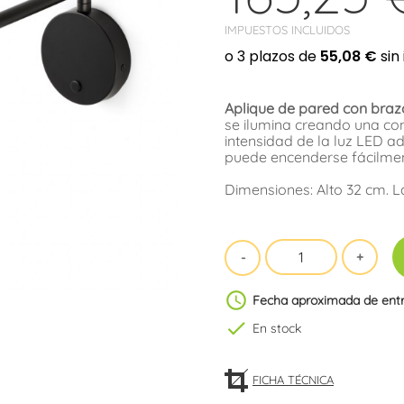
IMPUESTOS INCLUIDOS
Aplique de pared con braz
se ilumina creando una con
intensidad de la luz LED ad
puede encenderse fácilmente
Dimensiones: Alto 32 cm. 
schedule
Fecha aproximada de ent
check
En stock
FICHA TÉCNICA