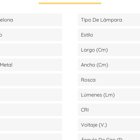
celona
Tipo De Lámpara
o
Estilo
Largo (cm)
Metal
Ancho (cm)
Rosca
Lúmenes (lm)
CRI
Voltaje (V.)
Ángulo De Giro (º)