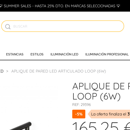
💡 SUMMER SALES - HASTA 25% DTO. EN MARCAS SELECCIONADAS 💡
ESTANCIAS
ESTILOS
ILUMINACIÓN LED
ILUMINACIÓN PROFESIONAL
ED
APLIQUE DE PARED LED ARTICULADO LOOP (6W)
APLIQUE DE
LOOP (6W)
REF:
29396
-5%
La oferta finaliza el
3
165,25 