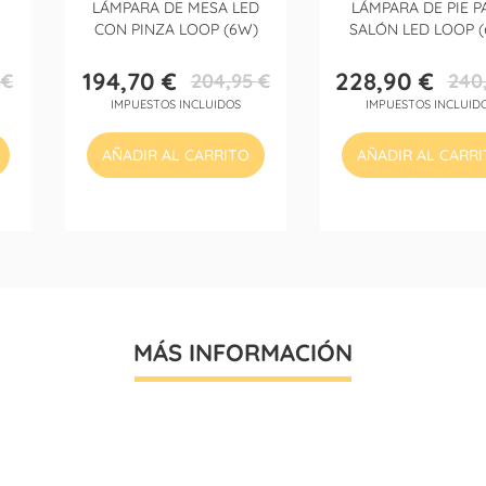
LÁMPARA DE MESA LED
LÁMPARA DE PIE P
CON PINZA LOOP (6W)
SALÓN LED LOOP 
194,70 €
228,90 €
 €
204,95 €
240
Precio
Precio
Precio
Precio
IMPUESTOS INCLUIDOS
IMPUESTOS INCLUID
base
base
AÑADIR AL CARRITO
AÑADIR AL CARR
MÁS INFORMACIÓN