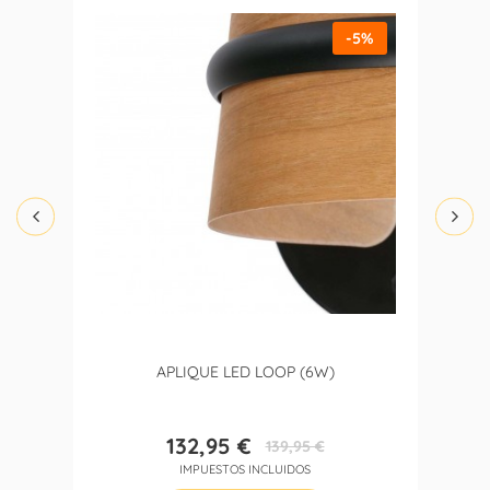
-5%
APLIQUE LED LOOP (6W)
132,95 €
139,95 €
Precio
Precio
IMPUESTOS INCLUIDOS
base