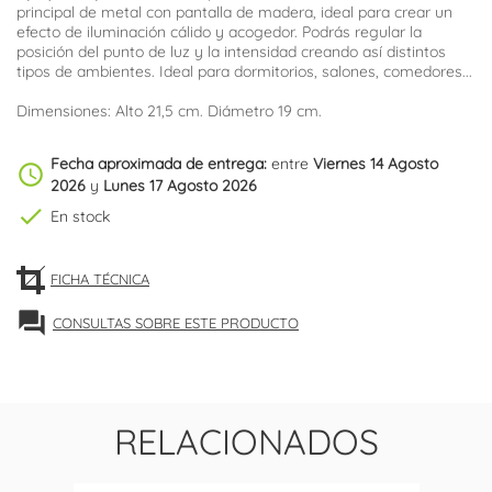
principal de metal
con pantalla de madera, ideal para crear un
efecto de iluminación cálido y acogedor. Podrás regular la
posición del punto de luz y la intensidad creando así distintos
tipos de ambientes. Ideal para dormitorios, salones, comedores...
Dimensiones: Alto 21,5 cm. Diámetro 19 cm.
Fecha aproximada de entrega:
entre
Viernes 14 Agosto
schedule
2026
y
Lunes 17 Agosto 2026
check
En stock
FICHA TÉCNICA
forum
CONSULTAS SOBRE ESTE PRODUCTO
RELACIONADOS