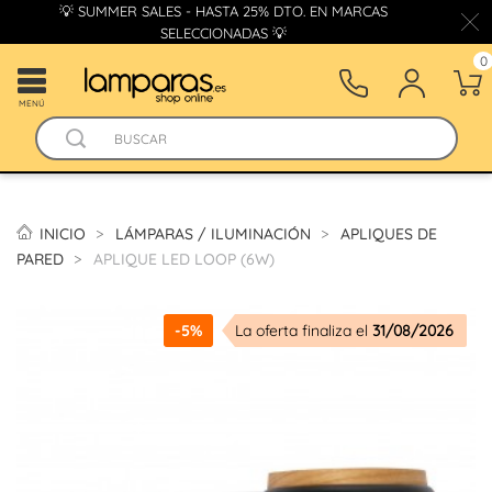
💡 SUMMER SALES - HASTA 25% DTO. EN MARCAS
SELECCIONADAS 💡
0
MENÚ
INICIO
LÁMPARAS / ILUMINACIÓN
APLIQUES DE
PARED
APLIQUE LED LOOP (6W)
-5%
La oferta finaliza el
31/08/2026