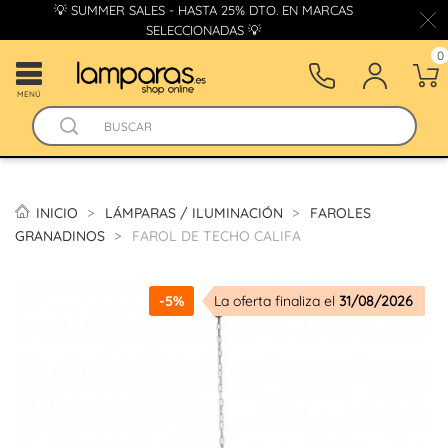
💡 SUMMER SALES - HASTA 25% DTO. EN MARCAS
SELECCIONADAS 💡
0
MENÚ
INICIO
LÁMPARAS / ILUMINACIÓN
FAROLES
GRANADINOS
FAROL DE TECHO CALIFA
-5%
La oferta finaliza el
31/08/2026