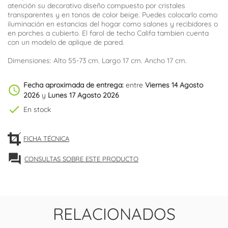
atención su decorativo diseño compuesto por cristales
transparentes y en tonos de color beige. Puedes colocarlo como
iluminación en estancias del hogar como salones y recibidores o
en porches a cubierto. El farol de techo Califa tambien cuenta
con un modelo de aplique de pared.
Dimensiones: Alto 55-73 cm. Largo 17 cm. Ancho 17 cm.
Fecha aproximada de entrega:
entre
Viernes 14 Agosto
schedule
2026
y
Lunes 17 Agosto 2026
check
En stock
FICHA TÉCNICA
forum
CONSULTAS SOBRE ESTE PRODUCTO
RELACIONADOS