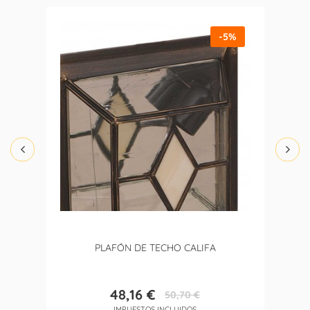
-5%
PLAFÓN DE TECHO CALIFA
48,16 €
50,70 €
Precio
Precio
IMPUESTOS INCLUIDOS