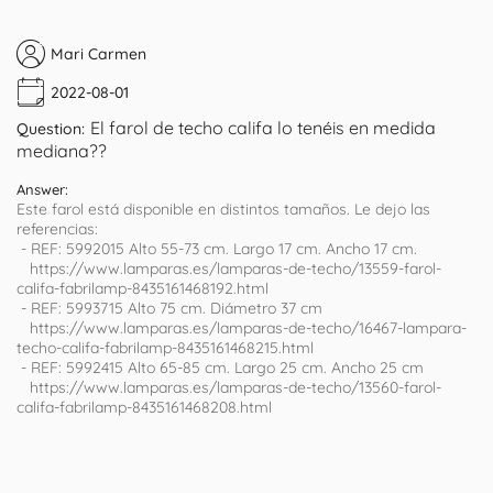
Mari Carmen
2022-08-01
El farol de techo califa lo tenéis en medida
Question:
mediana??
Answer:
Este farol está disponible en distintos tamaños. Le dejo las
referencias:
- REF: 5992015 Alto 55-73 cm. Largo 17 cm. Ancho 17 cm.
https://www.lamparas.es/lamparas-de-techo/13559-farol-
califa-fabrilamp-8435161468192.html
- REF: 5993715 Alto 75 cm. Diámetro 37 cm
https://www.lamparas.es/lamparas-de-techo/16467-lampara-
techo-califa-fabrilamp-8435161468215.html
- REF: 5992415 Alto 65-85 cm. Largo 25 cm. Ancho 25 cm
https://www.lamparas.es/lamparas-de-techo/13560-farol-
califa-fabrilamp-8435161468208.html