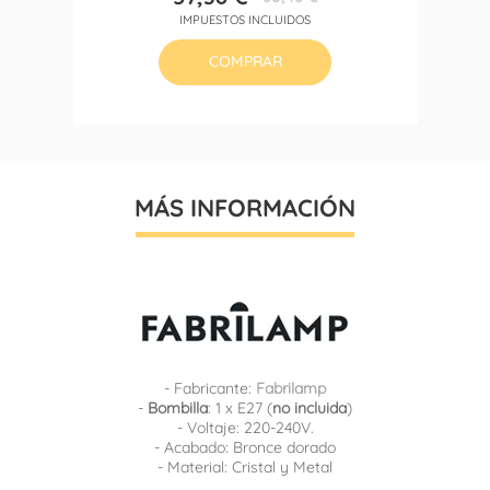
Precio
Precio
IMPUESTOS INCLUIDOS
base
COMPRAR
MÁS INFORMACIÓN
- Fabricante:
Fabrilamp
-
Bombilla
: 1 x E27 (
no incluida
)
- Voltaje: 220-240V.
- Acabado: Bronce dorado
- Material: Cristal y Metal