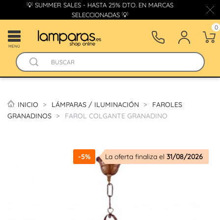
💡 SUMMER SALES - HASTA 25% DTO. EN MARCAS
SELECCIONADAS 💡
0
MENÚ
INICIO
LÁMPARAS / ILUMINACIÓN
FAROLES
GRANADINOS
FAROL COLGANTE GRANADINO
-5%
La oferta finaliza el
31/08/2026