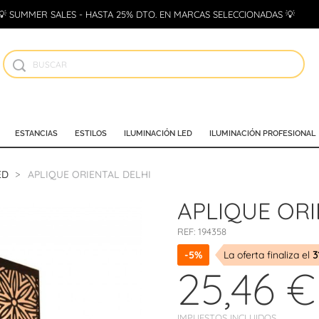
💡 SUMMER SALES - HASTA 25% DTO. EN MARCAS SELECCIONADAS 💡
ESTANCIAS
ESTILOS
ILUMINACIÓN LED
ILUMINACIÓN PROFESIONAL
ED
APLIQUE ORIENTAL DELHI
APLIQUE ORI
REF:
194358
-5%
La oferta finaliza el
3
25,46 €
IMPUESTOS INCLUIDOS