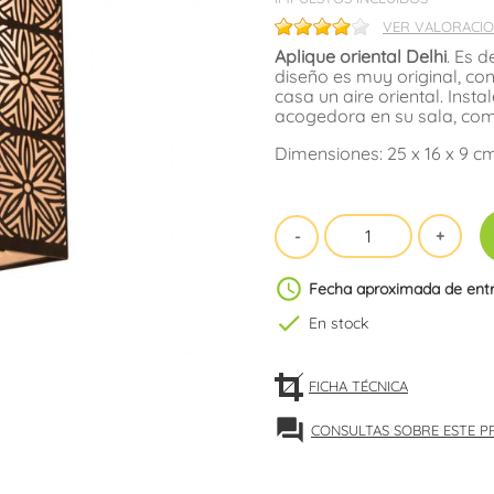
VER VALORACIO
Aplique oriental Delhi
. Es 
diseño es muy original, con
casa un aire oriental. Ins
acogedora en su sala, comed
Dimensiones: 25 x 16 x 9 cm
schedule
Fecha aproximada de ent
check
En stock
FICHA TÉCNICA
forum
CONSULTAS SOBRE ESTE 