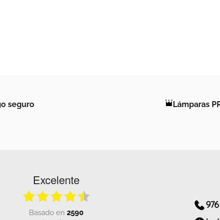
o seguro
Lámparas P
Excelente
976
basado en
2590