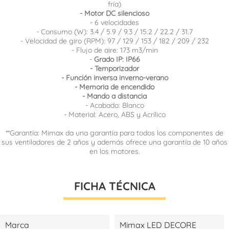
fría)
- Motor DC silencioso
- 6 velocidades
- Consumo (W): 3.4 / 5.9 / 9.3 / 15.2 / 22.2 / 31.7
- Velocidad de giro (RPM): 97 / 129 / 153 / 182 / 209 / 232
- Flujo de aire: 173 m3/min
-
Grado IP: IP66
- Temporizador
- Función inversa inverno-verano
- Memoria de encendido
- Mando a distancia
- Acabado: Blanco
- Material: Acero, ABS y Acrílico
**Garantía: Mimax da una garantía para todos los componentes de
sus ventiladores de 2 años y además ofrece una garantía de 10 años
en los motores.
FICHA TÉCNICA
Marca
Mimax LED DECORE