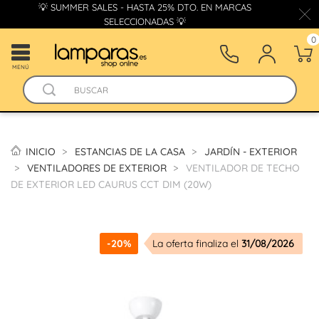
💡 SUMMER SALES - HASTA 25% DTO. EN MARCAS
SELECCIONADAS 💡
0
MENÚ
INICIO
ESTANCIAS DE LA CASA
JARDÍN - EXTERIOR
VENTILADORES DE EXTERIOR
VENTILADOR DE TECHO
DE EXTERIOR LED CAURUS CCT DIM (20W)
-20%
La oferta finaliza el
31/08/2026