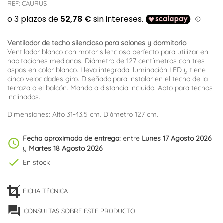
REF:
CAURUS
Ventilador de techo silencioso para salones y dormitorio
.
Ventilador blanco con motor silencioso perfecto para utilizar en
habitaciones medianas. Diámetro de 127 centímetros con tres
aspas en color blanco. Lleva integrada iluminación LED y tiene
cinco velocidades giro. Diseñado para instalar en el techo de la
terraza o el balcón. Mando a distancia incluido. Apto para techos
inclinados.
Dimensiones: Alto 31-43.5 cm. Diámetro 127 cm.
Fecha aproximada de entrega:
entre
Lunes 17 Agosto 2026
schedule
y
Martes 18 Agosto 2026
check
En stock
FICHA TÉCNICA
forum
CONSULTAS SOBRE ESTE PRODUCTO