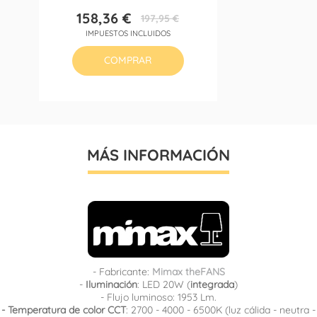
158,36 €
197,95 €
Precio
Precio
IMPUESTOS INCLUIDOS
base
COMPRAR
MÁS INFORMACIÓN
- Fabricante:
Mimax theFANS
-
Iluminación
: LED 20W (
integrada
)
- Flujo luminoso: 1953 Lm.
- Temperatura de color CCT
: 2700 - 4000 - 6500K (luz cálida - neutra -