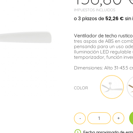
IMPUESTOS INCLUIDOS
Ventilador de techo rustico
tres aspas de ABS en comb
pensando para un uso adec
Iluminación LED regulable 
temporizador, función inve
Dimensiones: Alto 31-43.5 
Blan
COLOR
schedule
Fecha aproximada de ent