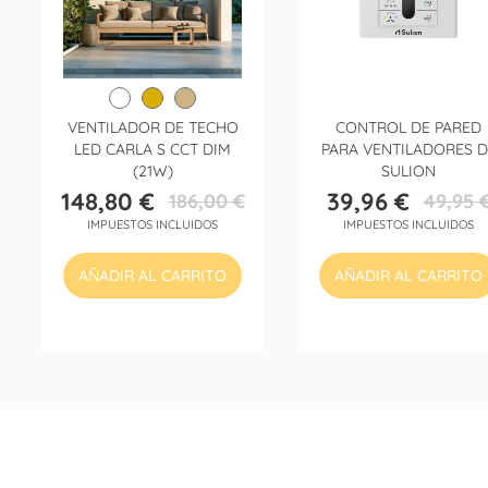
VENTILADOR DE TECHO
CONTROL DE PARED
LED CARLA S CCT DIM
PARA VENTILADORES D
(21W)
SULION
148,80 €
39,96 €
186,00 €
49,95 
Precio
Precio
Precio
Precio
IMPUESTOS INCLUIDOS
IMPUESTOS INCLUIDOS
base
base
AÑADIR AL CARRITO
AÑADIR AL CARRITO