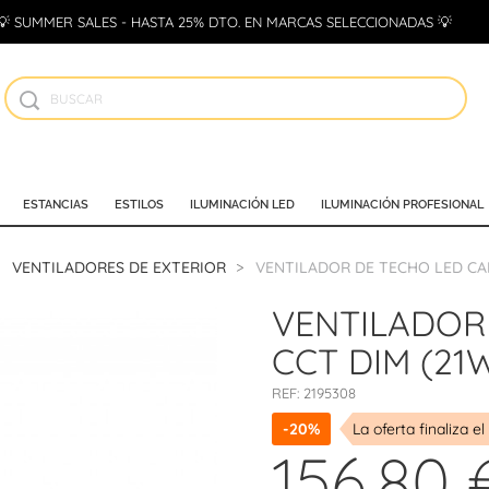
💡 SUMMER SALES - HASTA 25% DTO. EN MARCAS SELECCIONADAS 💡
ESTANCIAS
ESTILOS
ILUMINACIÓN LED
ILUMINACIÓN PROFESIONAL
VENTILADORES DE EXTERIOR
VENTILADOR DE TECHO LED CAR
VENTILADOR
CCT DIM (21
REF:
2195308
-20%
La oferta finaliza el
156,80 