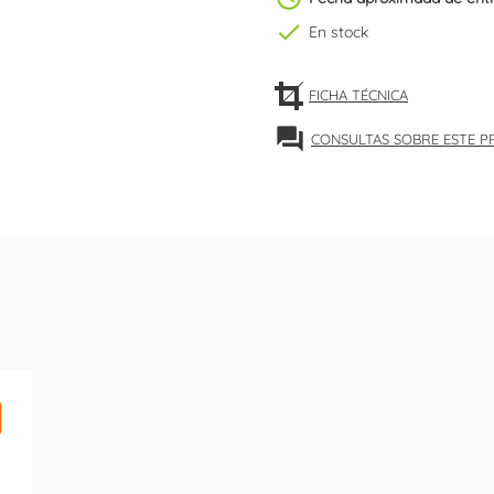
check
En stock
FICHA TÉCNICA
forum
CONSULTAS SOBRE ESTE 