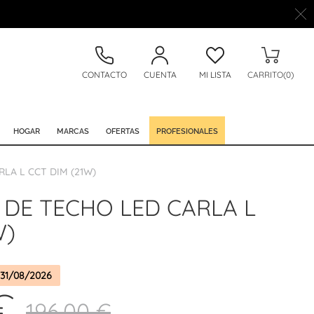
CONTACTO
CUENTA
MI LISTA
CARRITO(0)
HOGAR
MARCAS
OFERTAS
PROFESIONALES
LA L CCT DIM (21W)
 DE TECHO LED CARLA L
W)
31/08/2026
€
196,00 €