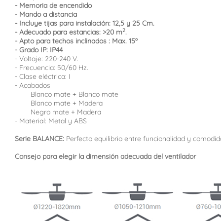
- Memoria de encendido
-
Mando a distancia
- Incluye tijas para instalación: 12,5 y 25 Cm.
2
- Adecuado para estancias:
>20
m
.
- Apto para techos inclinados : Max. 15º
- Grado IP: IP44
- Voltaje: 220-240 V.
- Frecuencia: 50/60 Hz.
- Clase eléctrica: I
- Acabados
Blanco mate + Blanco mate
Blanco mate + Madera
Negro mate + Madera
- Material: Metal y ABS
Serie BALANCE:
Perfecto equilibrio entre funcionalidad y comodi
Consejo para elegir la dimensión adecuada del ventilador