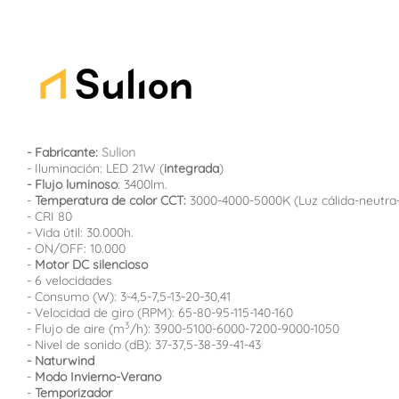
- Fabricante:
Sulion
- Iluminación: LED 21W (
integrada
)
- Flujo luminoso
: 3400lm.
-
Temperatura de color CCT:
3000-4000-5000K (Luz cálida-neutra-
- CRI 80
- Vida útil: 30.000h.
- ON/OFF: 10.000
-
Motor DC silencioso
- 6 velocidades
- Consumo (W):
3-4,5-7,5-13-20-30,41
- Velocidad de giro (RPM):
65-80-95-115-140-160
3
- Flujo de aire (m
/h):
3900-5100-6000-7200-9000-1050
- Nivel de sonido (dB):
37-37,5-38-39-41-43
- Naturwind
-
Modo Invierno-Verano
-
Temporizador