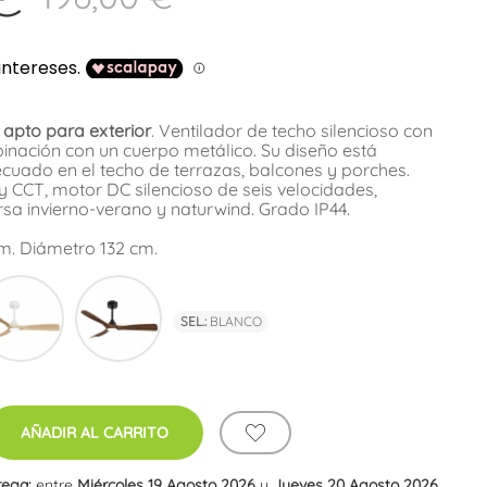
 apto para exterior
. Ventilador de techo silencioso con
inación con un cuerpo metálico. Su diseño está
uado en el techo de terrazas, balcones y porches.
y CCT, motor DC silencioso de seis velocidades,
rsa invierno-verano y naturwind. Grado IP44.
cm. Diámetro 132 cm.
co
Haya
Roble
SEL.:
BLANCO
AÑADIR AL CARRITO
rega:
entre
Miércoles 19 Agosto 2026
y
Jueves 20 Agosto 2026