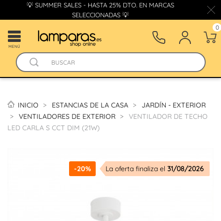
💡 SUMMER SALES - HASTA 25% DTO. EN MARCAS
SELECCIONADAS 💡
0
MENÚ
INICIO
ESTANCIAS DE LA CASA
JARDÍN - EXTERIOR
VENTILADORES DE EXTERIOR
VENTILADOR DE TECHO
LED CARLA S CCT DIM (21W)
-20%
La oferta finaliza el
31/08/2026