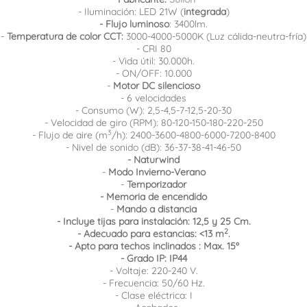
- Iluminación: LED 21W (
integrada
)
- Flujo luminoso
: 3400lm.
-
Temperatura de color CCT:
3000-4000-5000K (Luz cálida-neutra-fría)
- CRI 80
- Vida útil: 30.000h.
- ON/OFF: 10.000
-
Motor DC silencioso
- 6 velocidades
- Consumo (W):
2,5-4,5-7-12,5-20-30
- Velocidad de giro (RPM):
80-120-150-180-220-250
3
- Flujo de aire (m
/h):
2400-3600-4800-6000-7200-8400
- Nivel de sonido (dB):
36-37-38-41-46-50
- Naturwind
-
Modo Invierno-Verano
-
Temporizador
- Memoria de encendido
-
Mando a distancia
- Incluye tijas para instalación: 12,5 y 25 Cm.
2
- Adecuado para estancias: <13 m
.
- Apto para techos inclinados : Max. 15º
- Grado IP: IP44
- Voltaje: 220-240 V.
- Frecuencia: 50/60 Hz.
- Clase eléctrica: I