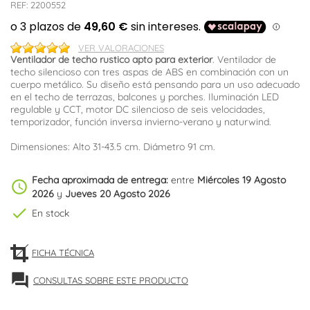
REF:
2200552
VER VALORACIONES
Ventilador de techo rustico apto para exterior
. Ventilador de
techo silencioso con tres aspas de ABS en combinación con un
cuerpo metálico. Su diseño está pensando para un uso adecuado
en el techo de terrazas, balcones y porches. Iluminación LED
regulable y CCT, motor DC silencioso de seis velocidades,
temporizador, función inversa invierno-verano y naturwind.
Dimensiones: Alto 31-43.5 cm. Diámetro 91 cm.
Fecha aproximada de entrega:
entre
Miércoles 19 Agosto
schedule
2026
y
Jueves 20 Agosto 2026
check
En stock
FICHA TÉCNICA
forum
CONSULTAS SOBRE ESTE PRODUCTO