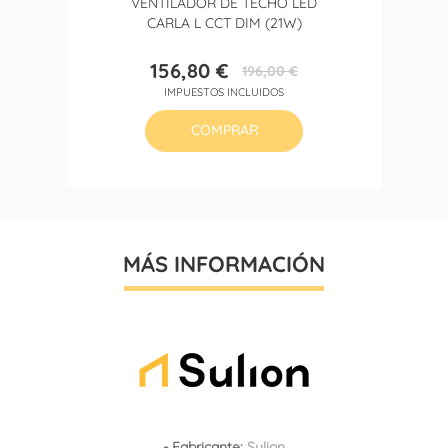
VENTILADOR DE TECHO LED
CARLA L CCT DIM (21W)
156,80 €
196,00 €
Precio
Precio
IMPUESTOS INCLUIDOS
base
COMPRAR
MÁS INFORMACIÓN
- Fabricante:
Sulion