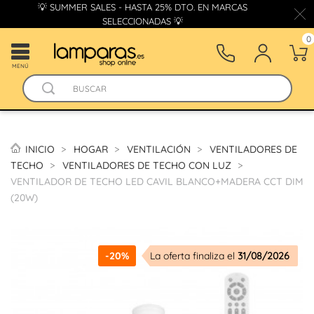
💡 SUMMER SALES - HASTA 25% DTO. EN MARCAS
SELECCIONADAS 💡
0
MENÚ
INICIO
HOGAR
VENTILACIÓN
VENTILADORES DE
TECHO
VENTILADORES DE TECHO CON LUZ
VENTILADOR DE TECHO LED CAVIL BLANCO+MADERA CCT DIM
(20W)
-20%
La oferta finaliza el
31/08/2026