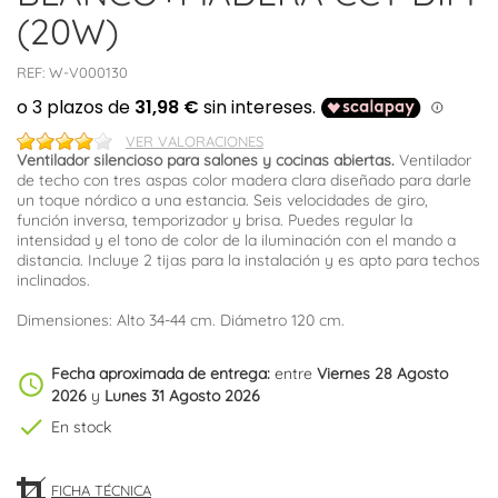
(20W)
REF:
W-V000130
VER VALORACIONES
Ventilador silencioso para salones y cocinas abiertas.
Ventilador
de techo con tres aspas color madera clara diseñado para darle
un toque nórdico a una estancia. Seis velocidades de giro,
función inversa, temporizador y brisa. Puedes regular la
intensidad y el tono de color de la iluminación con el mando a
distancia. Incluye 2 tijas para la instalación y es apto para techos
inclinados.
Dimensiones: Alto 34-44 cm. Diámetro 120 cm.
Fecha aproximada de entrega:
entre
Viernes 28 Agosto
schedule
2026
y
Lunes 31 Agosto 2026
check
En stock
FICHA TÉCNICA