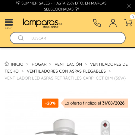
💡 SUMMER SALES - HASTA 25% DTO. EN MARCAS
SELECCIONADAS 💡
0
MENÚ
INICIO
HOGAR
VENTILACIÓN
VENTILADORES DE
TECHO
VENTILADORES CON ASPAS PLEGABLES
VENTILADOR LED ASPAS RETRÁCTILES CARPI CCT DIM (36W)
-20%
La oferta finaliza el
31/08/2026