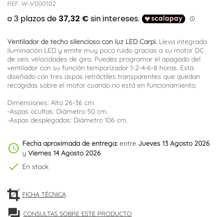
REF:
W-V000102
Ventilador de techo silencioso con luz LED Carpi.
Lleva integrada
iluminación LED y emite muy poco ruido gracias a su motor DC
de seis velocidades de giro. Puedes programar el apagado del
ventilador con su función temporizador 1-2-4-6-8 horas. Está
diseñado con tres aspas retráctiles transparentes que quedan
recogidas sobre el motor cuando no está en funcionamiento.
Dimensiones: Alto 26-36 cm.
-Aspas ocultas: Diámetro 50 cm.
-Aspas desplegadas: Diámetro 106 cm.
Fecha aproximada de entrega:
entre
Jueves 13 Agosto 2026
schedule
y
Viernes 14 Agosto 2026
check
En stock
FICHA TÉCNICA
forum
CONSULTAS SOBRE ESTE PRODUCTO