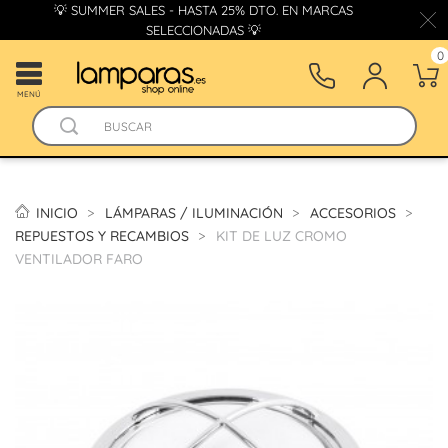
💡 SUMMER SALES - HASTA 25% DTO. EN MARCAS
SELECCIONADAS 💡
0
MENÚ
INICIO
LÁMPARAS / ILUMINACIÓN
ACCESORIOS
REPUESTOS Y RECAMBIOS
KIT DE LUZ CROMO
VENTILADOR FARO