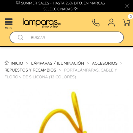
💡 SUMMER SALES - HASTA 25% DTO. EN MARCAS
SELECCIONADAS 💡
0
MENÚ
INICIO
LÁMPARAS / ILUMINACIÓN
ACCESORIOS
REPUESTOS Y RECAMBIOS
PORTALÁMPARAS, CABLE Y
FLORÓN DE SILICONA (12 COLORES)