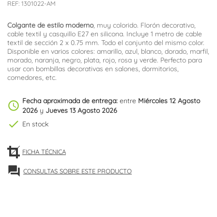
REF:
1301022-AM
Colgante
de estilo moderno
, muy colorido. Florón decorativo,
cable textil y casquillo E27 en silicona. Incluye 1 metro de cable
textil de sección 2 x 0.75 mm. Todo el conjunto del mismo color.
Disponible en varios colores: amarillo, azul, blanco, dorado, marfil,
morado, naranja, negro, plata, rojo, rosa y verde. Perfecto para
usar con bombillas decorativas en salones, dormitorios,
comedores, etc.
Fecha aproximada de entrega:
entre
Miércoles 12 Agosto
schedule
2026
y
Jueves 13 Agosto 2026
check
En stock
FICHA TÉCNICA
forum
CONSULTAS SOBRE ESTE PRODUCTO