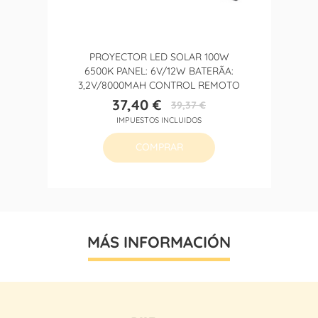
PROYECTOR LED SOLAR 100W
6500K PANEL: 6V/12W BATERÃ­A:
3,2V/8000MAH CONTROL REMOTO
37,40 €
39,37 €
Precio
Precio
IMPUESTOS INCLUIDOS
base
COMPRAR
MÁS INFORMACIÓN