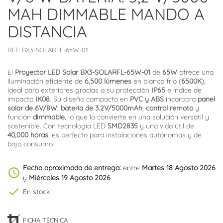
MAH DIMMABLE MANDO A
DISTANCIA
REF:
BX3-SOLARFL-65W-01
El
Proyector LED Solar BX3-SOLARFL-65W-01
de
65W
ofrece una
iluminación eficiente de
6,500 lúmenes
en blanco frío (
6500K
),
ideal para exteriores gracias a su protección
IP65
e índice de
impacto
IK08
. Su diseño compacto en
PVC y ABS
incorpora
panel
solar de 6V/8W
,
batería de 3.2V/5000mAh
,
control remoto
y
función
dimmable
, lo que lo convierte en una solución versátil y
sostenible. Con tecnología LED
SMD2835
y una vida útil de
40,000 horas
, es perfecto para instalaciones autónomas y de
bajo consumo.
Fecha aproximada de entrega:
entre
Martes 18 Agosto 2026
schedule
y
Miércoles 19 Agosto 2026
check
En stock
FICHA TÉCNICA