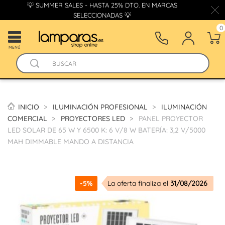
💡 SUMMER SALES - HASTA 25% DTO. EN MARCAS
SELECCIONADAS 💡
0
MENÚ
INICIO
ILUMINACIÓN PROFESIONAL
ILUMINACIÓN
COMERCIAL
PROYECTORES LED
PANEL PROYECTOR
LED SOLAR DE 65 W Y 6500 K: 6 V/8 W BATERÍA: 3,2 V/5000
MAH DIMMABLE MANDO A DISTANCIA
-5%
La oferta finaliza el
31/08/2026