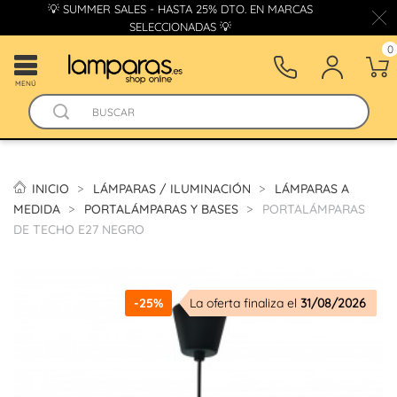
💡 SUMMER SALES - HASTA 25% DTO. EN MARCAS
SELECCIONADAS 💡
0
MENÚ
INICIO
LÁMPARAS / ILUMINACIÓN
LÁMPARAS A
MEDIDA
PORTALÁMPARAS Y BASES
PORTALÁMPARAS
DE TECHO E27 NEGRO
-25%
La oferta finaliza el
31/08/2026