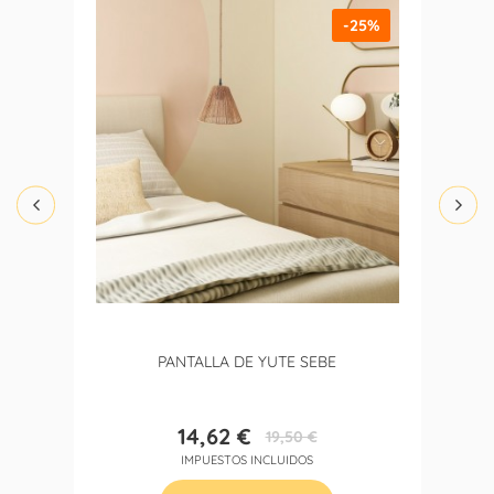
-25%
PANTALLA DE YUTE SEBE
14,62 €
19,50 €
Precio
Precio
IMPUESTOS INCLUIDOS
base