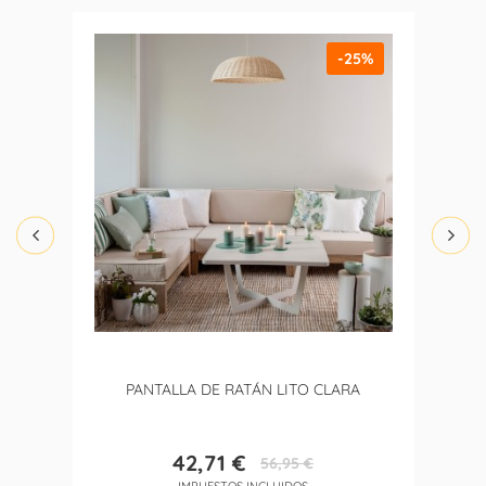
-25%
PANTALLA DE RATÁN LITO CLARA
42,71 €
56,95 €
Precio
Precio
IMPUESTOS INCLUIDOS