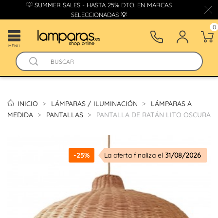
💡 SUMMER SALES - HASTA 25% DTO. EN MARCAS
SELECCIONADAS 💡
0
MENÚ
INICIO
LÁMPARAS / ILUMINACIÓN
LÁMPARAS A
MEDIDA
PANTALLAS
PANTALLA DE RATÁN LITO OSCURA
-25%
La oferta finaliza el
31/08/2026