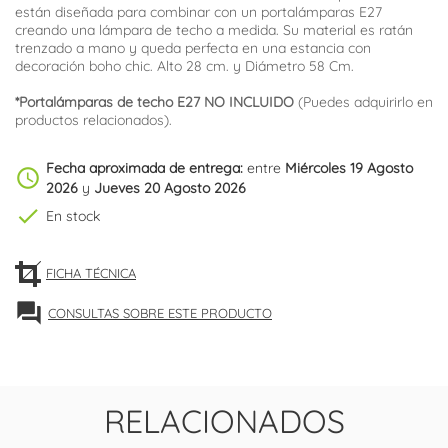
están diseñada para combinar con un portalámparas E27
creando una lámpara de techo a medida. Su material es ratán
trenzado a mano y queda perfecta en una estancia con
decoración boho chic. Alto 28 cm. y Diámetro 58 Cm.
*Portalámparas de techo E27 NO INCLUIDO
(Puedes adquirirlo en
productos relacionados).
Fecha aproximada de entrega:
entre
Miércoles 19 Agosto
schedule
2026
y
Jueves 20 Agosto 2026
check
En stock
FICHA TÉCNICA
forum
CONSULTAS SOBRE ESTE PRODUCTO
RELACIONADOS