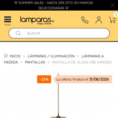
💡 SUMMER SALES - HASTA 25% DTO. EN MARCAS
SELECCIONADAS 💡
0
MENÚ
INICIO
LÁMPARAS / ILUMINACIÓN
LÁMPARAS A
MEDIDA
PANTALLAS
PANTALLA DE ALGAS OBI GRANDE
-25%
La oferta finaliza el
31/08/2026