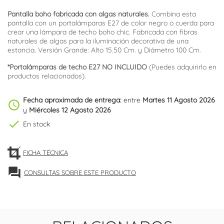
Pantalla boho fabricada con algas naturales.
Combina esta
pantalla con un portalámparas E27 de color negro o cuerda para
crear una lámpara de techo boho chic. Fabricada con fibras
naturales de algas para la iluminación decorativa de una
estancia. Versión Grande: Alto 15.50 Cm. y Diámetro 100 Cm.
*Portalámparas de techo E27 NO INCLUIDO
(Puedes adquirirlo en
productos relacionados).
Fecha aproximada de entrega:
entre
Martes 11 Agosto 2026
schedule
y
Miércoles 12 Agosto 2026
check
En stock
FICHA TÉCNICA
forum
CONSULTAS SOBRE ESTE PRODUCTO