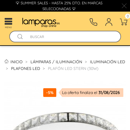
💡 SUMMER SALES - HASTA 25% DTO. EN MARCAS
SELECCIONADAS 💡
0
MENÚ
INICIO
LÁMPARAS / ILUMINACIÓN
ILUMINACIÓN LED
PLAFONES LED
PLAFÓN LED STERN (30W)
-5%
La oferta finaliza el
31/08/2026