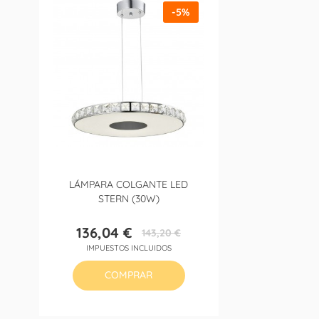
-5%
LÁMPARA COLGANTE LED
STERN (30W)
136,04 €
143,20 €
Precio
Precio
IMPUESTOS INCLUIDOS
base
COMPRAR