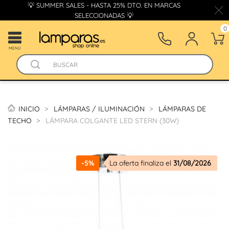
💡 SUMMER SALES - HASTA 25% DTO. EN MARCAS
SELECCIONADAS 💡
0
MENÚ
INICIO
LÁMPARAS / ILUMINACIÓN
LÁMPARAS DE
TECHO
LÁMPARA COLGANTE LED STERN (30W)
-5%
La oferta finaliza el
31/08/2026