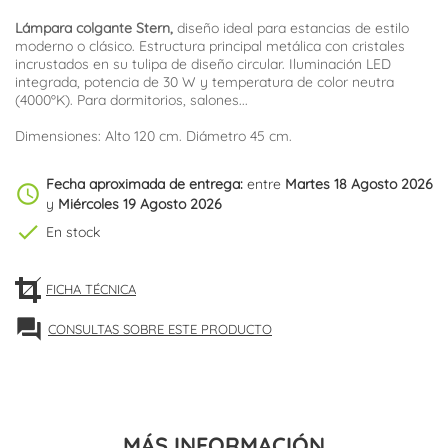
Lámpara colgante Stern,
diseño ideal para estancias de estilo
moderno o clásico. Estructura principal metálica con cristales
incrustados en su tulipa de diseño circular. Iluminación LED
integrada, potencia de 30 W y temperatura de color neutra
(4000ºK). Para dormitorios, salones...
Dimensiones: Alto 120 cm. Diámetro 45 cm.
Fecha aproximada de entrega:
entre
Martes 18 Agosto 2026
schedule
y
Miércoles 19 Agosto 2026
check
En stock
FICHA TÉCNICA
forum
CONSULTAS SOBRE ESTE PRODUCTO
MÁS INFORMACIÓN