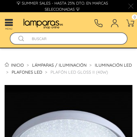
💡 SUMMER SALES - HASTA 25% DTO. EN MARCAS
SELECCIONADAS 💡
0
MENÚ
INICIO
LÁMPARAS / ILUMINACIÓN
ILUMINACIÓN LED
PLAFONES LED
PLAFÓN LED GLOSS II (40W)