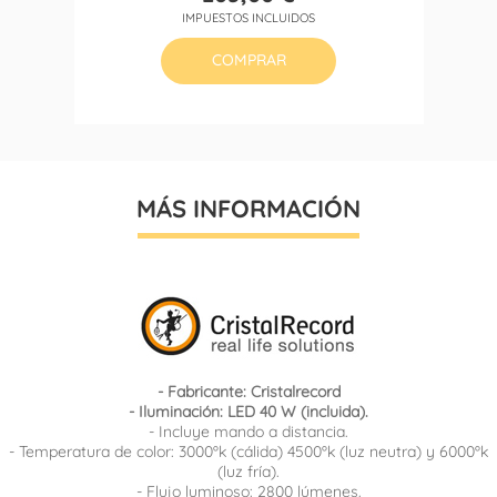
Precio
IMPUESTOS INCLUIDOS
COMPRAR
MÁS INFORMACIÓN
- Fabricante: Cristalrecord
- Iluminación: LED 40 W (incluida).
- Incluye mando a distancia.
- Temperatura de color: 3000ºk (cálida) 4500ºk (luz neutra) y 6000ºk
(luz fría).
- Flujo luminoso: 2800 lúmenes.