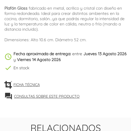
Plafón Gloss
fabricado en metal, acrílico y cristal con diseño en
forma redondeada. Ideal para crear distintos ambientes en la
cocina, dormitorio, salón...ya que podrás regular la intensidad de
luz y la temperatura de color en cálida, neutra o fría (mando a
distancia incluido).
Dimensiones: Alto 10.6 cm. Diámetro 52 cm.
Fecha aproximada de entrega:
entre
Jueves 13 Agosto 2026
schedule
y
Viernes 14 Agosto 2026
check
En stock
FICHA TÉCNICA
forum
CONSULTAS SOBRE ESTE PRODUCTO
RELACIONADOS