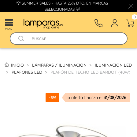
💡 SUMMER SALES - HASTA 25% DTO. EN MARCAS
SELECCIONADAS 💡
0
MENÚ
INICIO
LÁMPARAS / ILUMINACIÓN
ILUMINACIÓN LED
PLAFONES LED
PLAFÓN DE TECHO LED BARDOT (40W)
-5%
La oferta finaliza el
31/08/2026