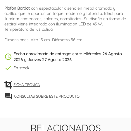
Plafón Bardot
con espectacular diseño en metal cromado y
acrílico que le aportan un toque moderno y futurista. Ideal para
iluminar comedores, salones, dormitorios...Su diseño en forma de
espiral viene integrado con iluminación
LED
de 43 W.
Temperatura de luz cálida.
Dimensiones: Alto 15 cm. Diámetro 56 cm.
Fecha aproximada de entrega:
entre
Miércoles 26 Agosto
schedule
2026
y
Jueves 27 Agosto 2026
check
En stock
FICHA TÉCNICA
forum
CONSULTAS SOBRE ESTE PRODUCTO
RELACIONADOS