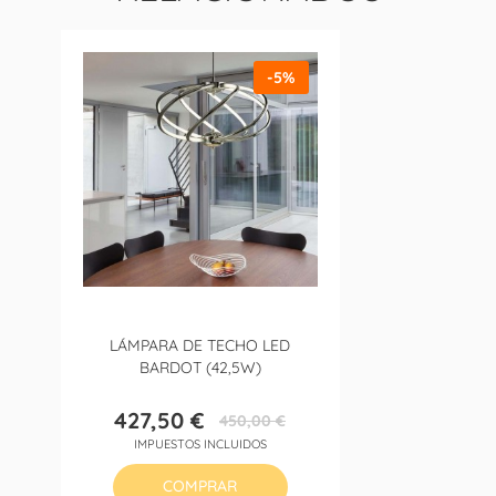
-5%
LÁMPARA DE TECHO LED
BARDOT (42,5W)
427,50 €
450,00 €
Precio
Precio
IMPUESTOS INCLUIDOS
base
COMPRAR