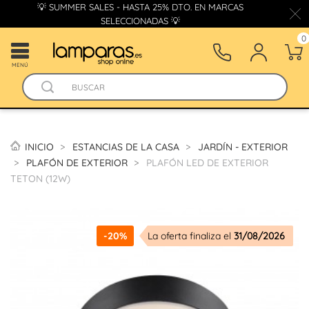
💡 SUMMER SALES - HASTA 25% DTO. EN MARCAS
SELECCIONADAS 💡
0
MENÚ
INICIO
ESTANCIAS DE LA CASA
JARDÍN - EXTERIOR
PLAFÓN DE EXTERIOR
PLAFÓN LED DE EXTERIOR
TETON (12W)
-20%
La oferta finaliza el
31/08/2026