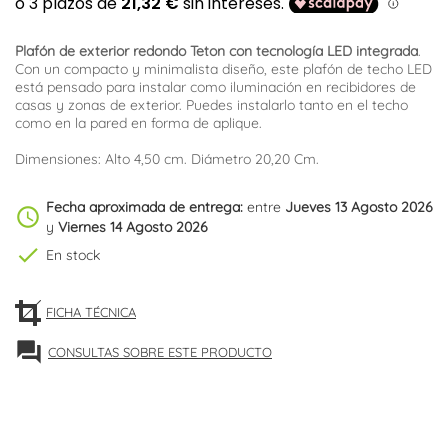
Plafón de exterior redondo Teton con tecnología LED integrada
.
Con un compacto y minimalista diseño, este plafón de techo LED
está pensado para instalar como iluminación en recibidores de
casas y zonas de exterior. Puedes instalarlo tanto en el techo
como en la pared en forma de aplique.
Dimensiones: Alto 4,50 cm. Diámetro 20,20 Cm.
Fecha aproximada de entrega:
entre
Jueves 13 Agosto 2026
schedule
y
Viernes 14 Agosto 2026
check
En stock
FICHA TÉCNICA
forum
CONSULTAS SOBRE ESTE PRODUCTO