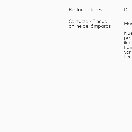
Reclamaciones
Dec
Contacto - Tienda
Ma
online de lámparas
Nue
pro
ilu
Lá
ven
tie