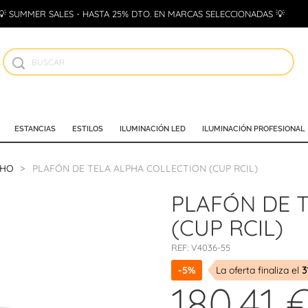
💡 SUMMER SALES - HASTA 25% DTO. EN MARCAS SELECCIONADAS 💡
ESTANCIAS
ESTILOS
ILUMINACIÓN LED
ILUMINACIÓN PROFESIONAL
CHO
PLAFÓN DE TELA ALPHA COLLECTION (CUP RCIL)
PLAFÓN DE 
(CUP RCIL)
REF:
V4036-55
-5%
La oferta finaliza el
3
180,41 