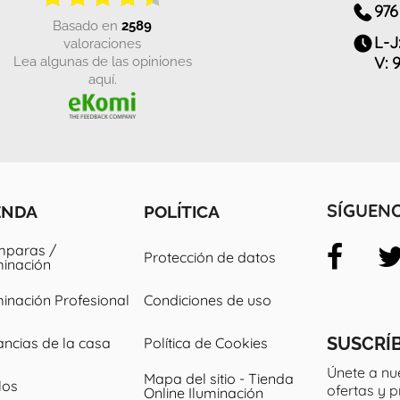
976
basado en
2589
L-J
valoraciones
Lea algunas de las opiniones
V: 
aquí.
ENDA
POLÍTICA
SÍGUEN
paras /
Protección de datos
minación
minación Profesional
Condiciones de uso
SUSCRÍ
ancias de la casa
Política de Cookies
Únete a nu
Mapa del sitio - Tienda
los
ofertas y 
Online Iluminación