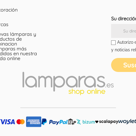
oración
Su direcció
rcas
vas lámparas y
ductos de
Autorizo 
minacion
mparas más
y noticias re
didas en nuestra
nda online