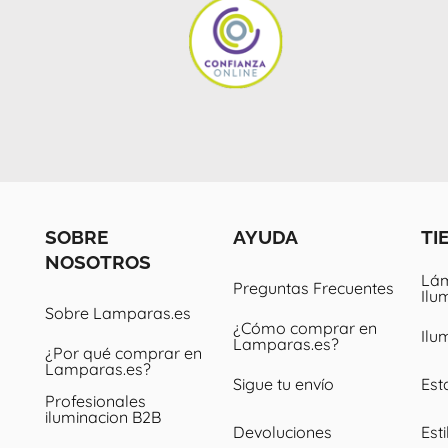
SOBRE
AYUDA
TI
NOSOTROS
Lám
Preguntas Frecuentes
Ilu
Sobre Lamparas.es
¿Cómo comprar en
Ilu
Lamparas.es?
¿Por qué comprar en
Lamparas.es?
Sigue tu envío
Est
Profesionales
iluminacion B2B
Devoluciones
Esti