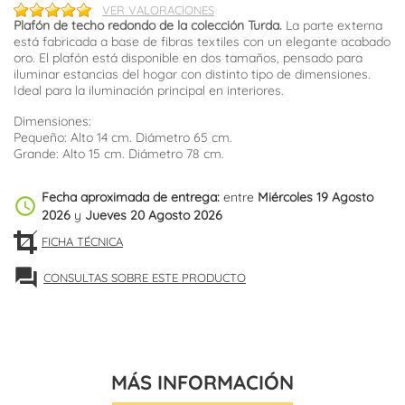
VER VALORACIONES
Plafón de techo redondo de la colección Turda.
La parte externa
está fabricada a base de fibras textiles con un elegante acabado
oro. El plafón está disponible en dos tamaños, pensado para
iluminar estancias del hogar con distinto tipo de dimensiones.
Ideal para la iluminación principal en interiores.
Dimensiones:
Pequeño: Alto 14 cm. Diámetro 65 cm.
Grande: Alto 15 cm. Diámetro 78 cm.
Fecha aproximada de entrega:
entre
Miércoles 19 Agosto
schedule
2026
y
Jueves 20 Agosto 2026
FICHA TÉCNICA
forum
CONSULTAS SOBRE ESTE PRODUCTO
MÁS INFORMACIÓN