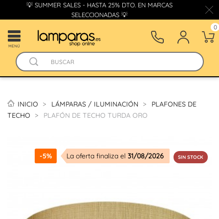
💡 SUMMER SALES - HASTA 25% DTO. EN MARCAS
SELECCIONADAS 💡
0
MENÚ
INICIO
LÁMPARAS / ILUMINACIÓN
PLAFONES DE
TECHO
PLAFÓN DE TECHO TURDA ORO
-5%
La oferta finaliza el
31/08/2026
SIN STOCK