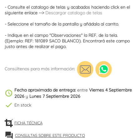
- Consulte el catalogo de telas y acabados haciendo click en el
siguiente enlace -->
Descargar catalogo de telas
- Seleccione el tamaño de la pantalla y añádala al carrito.
- Indique en el campo "Observaciones" la REF. de la tela.
(Ejemplo: REF: 181089 SACO BLANCO). Encontrará este campo
justo antes de realizar el pago.
Consúltenos para más información:
Fecha aproximada de entrega:
entre
Viernes 4 Septiembre
schedule
2026
y
Lunes 7 Septiembre 2026
check
En stock
FICHA TÉCNICA
forum
CONSULTAS SOBRE ESTE PRODUCTO