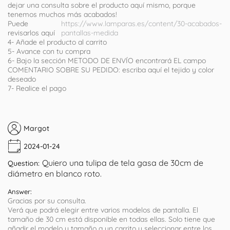
dejar una consulta sobre el producto aquí mismo, porque
tenemos muchos más acabados!
Puede
https://www.lamparas.es/content/30-acabados-
revisarlos aquí
pantallas-medida
4- Añade el producto al carrito
5- Avance con tu compra
6- Bajo la sección METODO DE ENVÍO encontrará EL campo
COMENTARIO SOBRE SU PEDIDO: escriba aquí el tejido y color
deseado
7- Realice el pago
Margot
2024-01-24
Quiero una tulipa de tela gasa de 30cm de
Question:
diámetro en blanco roto.
Answer:
Gracias por su consulta.
Verá que podrá elegir entre varios modelos de pantalla. El
tamaño de 30 cm está disponible en todas ellas. Solo tiene que
añadir el modelo y tamaño a un carrito y seleccionar entre los