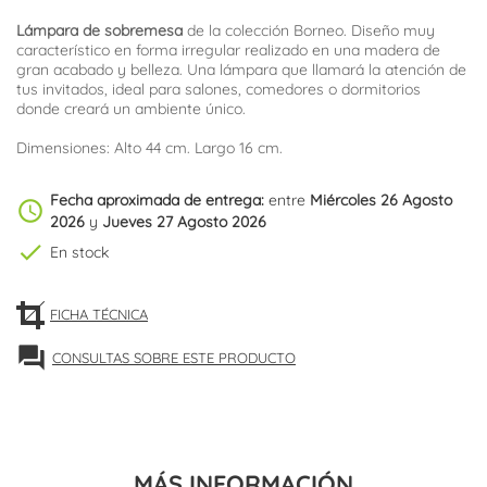
Lámpara de sobremesa
de la colección Borneo. Diseño muy
característico en forma irregular realizado en una madera de
gran acabado y belleza. Una lámpara que llamará la atención de
tus invitados, ideal para salones, comedores o dormitorios
donde creará un ambiente único.
Dimensiones: Alto 44 cm. Largo 16 cm.
Fecha aproximada de entrega:
entre
Miércoles 26 Agosto
schedule
2026
y
Jueves 27 Agosto 2026
check
En stock
FICHA TÉCNICA
forum
CONSULTAS SOBRE ESTE PRODUCTO
MÁS INFORMACIÓN