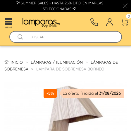
💡 SUMMER SALES - HASTA 25% DTO. EN MARCAS
SELECCIONADAS 💡
0
MENÚ
INICIO
LÁMPARAS / ILUMINACIÓN
LÁMPARAS DE
SOBREMESA
LÁMPARA DE SOBREMESA BORNEO
-5%
La oferta finaliza el
31/08/2026