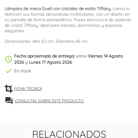
Lámpara de mesa Guell con cristales de estilo Tiffany.
Llama la
atención sus formas decorativas multicolores, con un diseño en
su pantalla de forma semiesférica. Posee estructura de opalinas
de cristal Tiffany, ideal para salones, dormitorios y espacios
elegantes.
Dimensiones: Alto 62 cm. Diámetro 40 cm.
Fecha aproximada de entrega:
entre
Viernes 14 Agosto
schedule
2026
y
Lunes 17 Agosto 2026
check
En stock
FICHA TÉCNICA
forum
CONSULTAS SOBRE ESTE PRODUCTO
RELACIONADOS