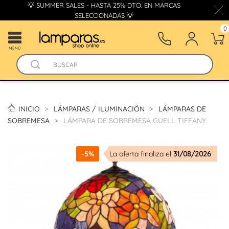
💡 SUMMER SALES - HASTA 25% DTO. EN MARCAS
SELECCIONADAS 💡
0
MENÚ
INICIO
LÁMPARAS / ILUMINACIÓN
LÁMPARAS DE
SOBREMESA
LÁMPARA DE SOBREMESA GUELL TIFFANY
-5%
La oferta finaliza el
31/08/2026