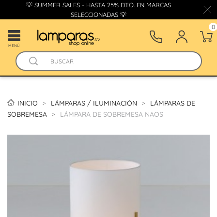
💡 SUMMER SALES - HASTA 25% DTO. EN MARCAS
SELECCIONADAS 💡
0
MENÚ
INICIO
LÁMPARAS / ILUMINACIÓN
LÁMPARAS DE
SOBREMESA
LÁMPARA DE SOBREMESA NAOS