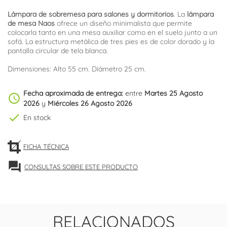
Lámpara de sobremesa para salones y dormitorios
. La
lámpara
de mesa Naos
ofrece un diseño minimalista que permite
colocarla tanto en una mesa auxiliar como en el suelo junto a un
sofá. La estructura metálica de tres pies es de color dorado y la
pantalla circular de tela blanca.
Dimensiones: Alto 55 cm. Diámetro 25 cm.
Fecha aproximada de entrega:
entre
Martes 25 Agosto
schedule
2026
y
Miércoles 26 Agosto 2026
check
En stock
FICHA TÉCNICA
forum
CONSULTAS SOBRE ESTE PRODUCTO
RELACIONADOS