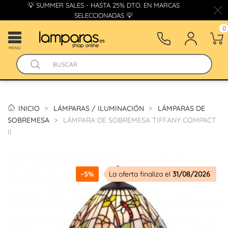
💡 SUMMER SALES - HASTA 25% DTO. EN MARCAS
SELECCIONADAS 💡
0
MENÚ
INICIO
LÁMPARAS / ILUMINACIÓN
LÁMPARAS DE
SOBREMESA
LÁMPARA DE SOBREMESA TIFFANY COMPACT
II
-5%
La oferta finaliza el
31/08/2026