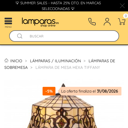
💡 SUMMER SALES - HASTA 25% DTO. EN MARCAS
SELECCIONADAS 💡
0
MENÚ
INICIO
LÁMPARAS / ILUMINACIÓN
LÁMPARAS DE
SOBREMESA
LÁMPARA DE MESA HEXA TIFFANY
-5%
La oferta finaliza el
31/08/2026