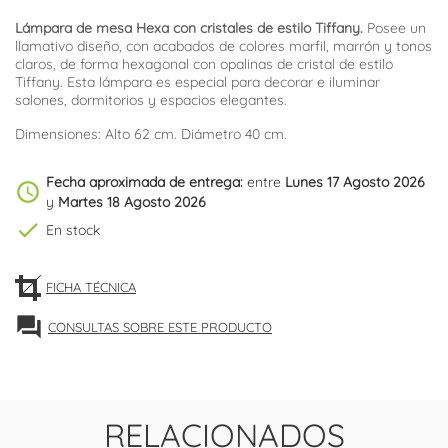
Lámpara de mesa Hexa con cristales de estilo Tiffany.
Posee un
llamativo diseño, con acabados de colores marfil, marrón y tonos
claros, de forma hexagonal con opalinas de cristal de estilo
Tiffany. Esta lámpara es especial para decorar e iluminar
salones, dormitorios y espacios elegantes.
Dimensiones: Alto 62 cm. Diámetro 40 cm.
Fecha aproximada de entrega:
entre
Lunes 17 Agosto 2026
schedule
y
Martes 18 Agosto 2026
check
En stock
FICHA TÉCNICA
forum
CONSULTAS SOBRE ESTE PRODUCTO
RELACIONADOS