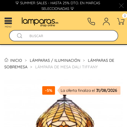
💡 SUMMER SALES - HASTA 25% DTO. EN MARCAS
SELECCIONADAS 💡
0
MENÚ
INICIO
LÁMPARAS / ILUMINACIÓN
LÁMPARAS DE
SOBREMESA
LÁMPARA DE MESA DALI TIFFANY
-5%
La oferta finaliza el
31/08/2026