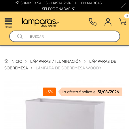
💡 SUMMER SALES - HASTA 25% DTO. EN MARCAS
SELECCIONADAS 💡
0
MENÚ
INICIO
LÁMPARAS / ILUMINACIÓN
LÁMPARAS DE
SOBREMESA
LÁMPARA DE SOBREMESA WOODY
-5%
La oferta finaliza el
31/08/2026