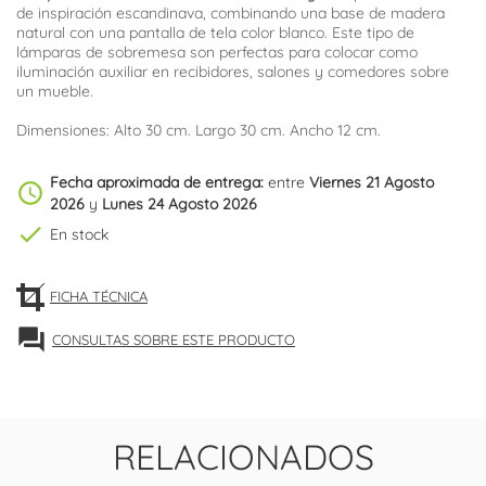
de inspiración escandinava, combinando una base de madera
natural con una pantalla de tela color blanco. Este tipo de
lámparas de sobremesa son perfectas para colocar como
iluminación auxiliar en recibidores, salones y comedores sobre
un mueble.
Dimensiones: Alto 30 cm. Largo 30 cm. Ancho 12 cm.
Fecha aproximada de entrega:
entre
Viernes 21 Agosto
schedule
2026
y
Lunes 24 Agosto 2026
check
En stock
FICHA TÉCNICA
forum
CONSULTAS SOBRE ESTE PRODUCTO
RELACIONADOS