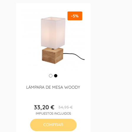
-5%
LÁMPARA DE MESA WOODY
33,20 €
34,95 €
Precio
Precio
IMPUESTOS INCLUIDOS
base
COMPRAR