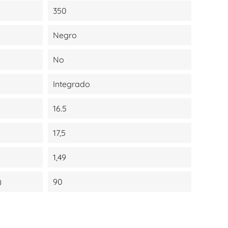
350
Negro
No
Integrado
16.5
17,5
1,49
)
90