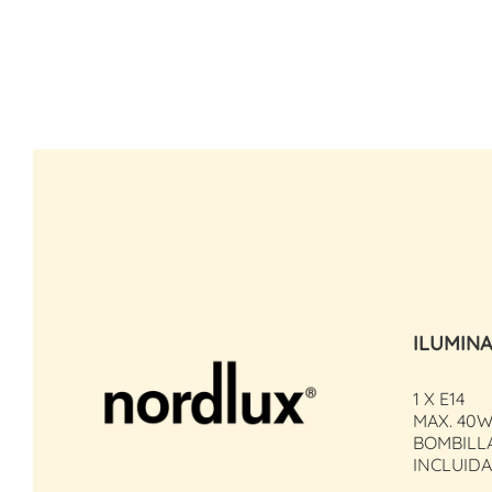
ILUMIN
1 X E14
MAX. 40
BOMBILL
INCLUIDA