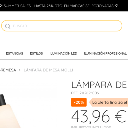
💡 SUMMER SALES - HASTA 25% DTO. EN MARCAS SELECCIONADAS 💡
ESTANCIAS
ESTILOS
ILUMINACIÓN LED
ILUMINACIÓN PROFESIONAL
BREMESA
LÁMPARA DE MESA MOLLI
LÁMPARA DE
REF:
2112825003
-20%
La oferta finaliza el
43,96 €
IMPUESTOS INCLUIDOS