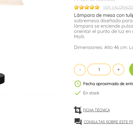
VER VALORACIO
Lámpara de mesa con tulipa
sobremesa diseñada para c
lámpara se enciende pulsa
orientar el punto de luz en 
Molli.
Dimensiones: Alto 46 cm. L
schedule
Fecha aproximada de ent
check
En stock
FICHA TÉCNICA
forum
CONSULTAS SOBRE ESTE 