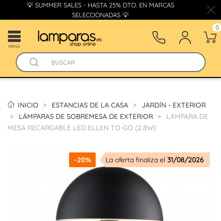
💡 SUMMER SALES - HASTA 25% DTO. EN MARCAS
SELECCIONADAS 💡
0
MENÚ
INICIO
ESTANCIAS DE LA CASA
JARDÍN - EXTERIOR
LÁMPARAS DE SOBREMESA DE EXTERIOR
LÁMPARA DE
MESA RECARGABLE LED ELLEN TO-GO (2.8W)
-20%
La oferta finaliza el
31/08/2026