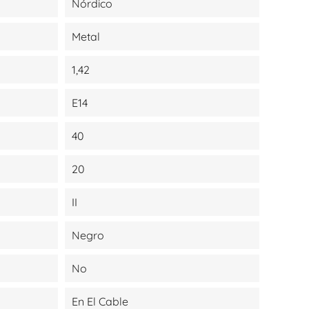
Nórdico
Metal
1,42
E14
40
20
II
Negro
No
En El Cable