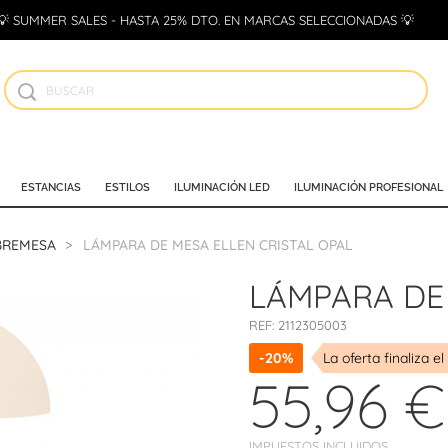
💡 SUMMER SALES - HASTA 25% DTO. EN MARCAS SELECCIONADAS 💡
ESTANCIAS
ESTILOS
ILUMINACIÓN LED
ILUMINACIÓN PROFESIONAL
BREMESA
LÁMPARA DE MESA ELLEN CRISTAL OPAL
LÁMPARA DE 
REF:
2112305003
-20%
La oferta finaliza el
55,96 €
IMPUESTOS INCLUIDOS