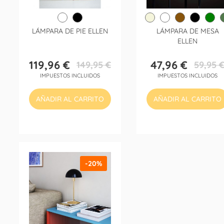
LÁMPARA DE PIE ELLEN
LÁMPARA DE MESA
ELLEN
119,96 €
47,96 €
149,95 €
59,95 
Precio
Precio
Precio
Precio
IMPUESTOS INCLUIDOS
IMPUESTOS INCLUIDOS
base
base
AÑADIR AL CARRITO
AÑADIR AL CARRITO
-20%