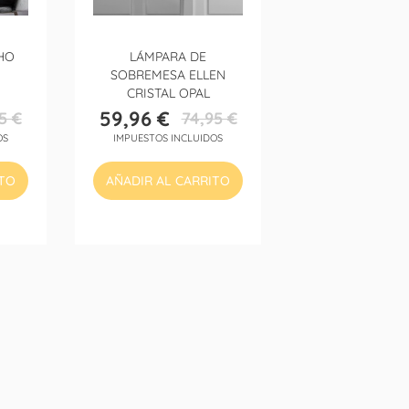
HO
LÁMPARA DE
SOBREMESA ELLEN
CRISTAL OPAL
59,96 €
5 €
74,95 €
Precio
Precio
OS
IMPUESTOS INCLUIDOS
base
ITO
AÑADIR AL CARRITO