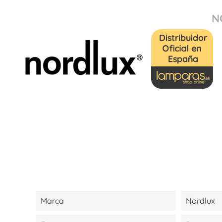
N
Marca
Nordlux