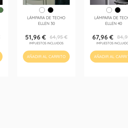
LÁMPARA DE TECHO
LÁMPARA DE TEC
ELLEN 30
ELLEN 40
51,96 €
67,96 €
€
64,95 €
84,9
Precio
Precio
Precio
Precio
IMPUESTOS INCLUIDOS
IMPUESTOS INCLUID
base
base
AÑADIR AL CARRITO
AÑADIR AL CARR