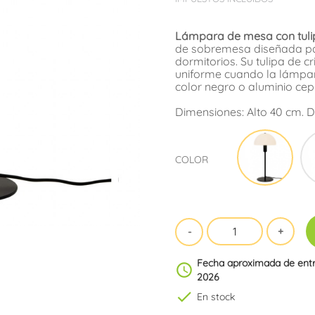
Lámpara de mesa con tulipa
de sobremesa diseñada par
dormitorios. Su tulipa de 
uniforme cuando la lámpar
color negro o aluminio cepi
Dimensiones: Alto 40 cm. 
Negr
COLOR
Fecha aproximada de ent
schedule
2026
check
En stock