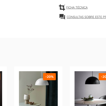
FICHA TÉCNICA
forum
CONSULTAS SOBRE ESTE 
-20%
-2