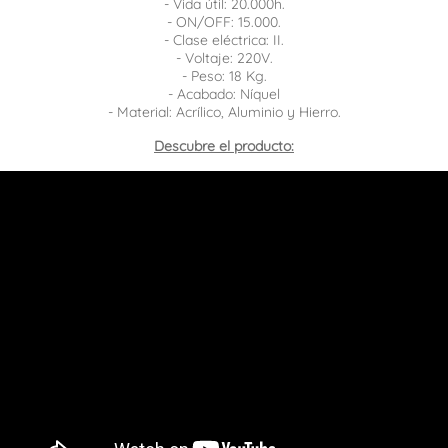
- Vida útil: 20.000h.
- ON/OFF: 15.000.
- Clase eléctrica: II.
- Voltaje: 220V.
- Peso: 18 Kg.
- Acabado: Níquel
- Material: Acrílico, Aluminio y Hierro.
Descubre el producto: