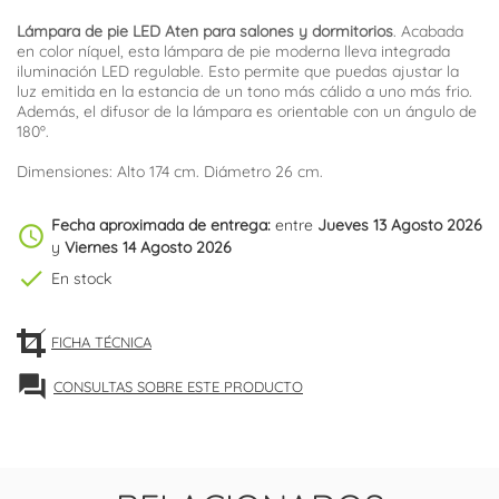
Lámpara de pie LED Aten para salones y dormitorios
. Acabada
en color níquel, esta lámpara de pie moderna lleva integrada
iluminación LED regulable. Esto permite que puedas ajustar la
luz emitida en la estancia de un tono más cálido a uno más frio.
Además, el difusor de la lámpara es orientable con un ángulo de
180º.
Dimensiones: Alto 174 cm. Diámetro 26 cm.
Fecha aproximada de entrega:
entre
Jueves 13 Agosto 2026
schedule
y
Viernes 14 Agosto 2026
check
En stock
FICHA TÉCNICA
forum
CONSULTAS SOBRE ESTE PRODUCTO