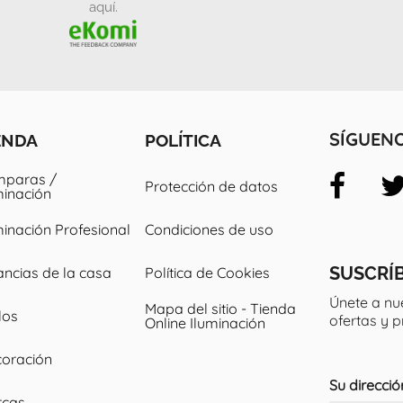
aquí.
ENDA
POLÍTICA
SÍGUEN
paras /
Protección de datos
minación
minación Profesional
Condiciones de uso
SUSCRÍ
ancias de la casa
Política de Cookies
Únete a nu
Mapa del sitio - Tienda
los
ofertas y 
Online Iluminación
oración
Su direcció
rcas