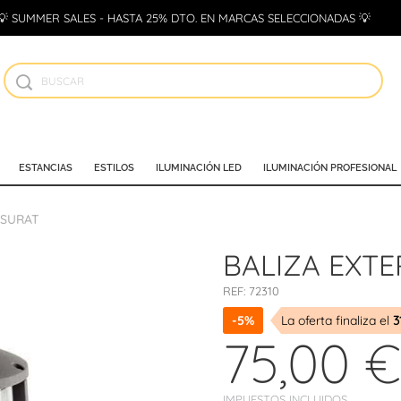
💡 SUMMER SALES - HASTA 25% DTO. EN MARCAS SELECCIONADAS 💡
ESTANCIAS
ESTILOS
ILUMINACIÓN LED
ILUMINACIÓN PROFESIONAL
 SURAT
BALIZA EXTE
REF:
72310
-5%
La oferta finaliza el
3
75,00 €
IMPUESTOS INCLUIDOS