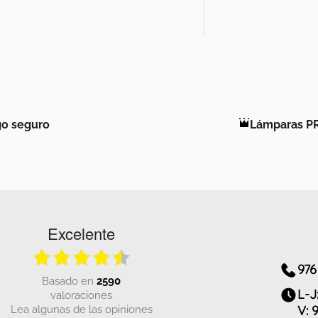
o seguro
Lámparas P
Excelente
976
basado en
2590
L-J
valoraciones
Lea algunas de las opiniones
V: 