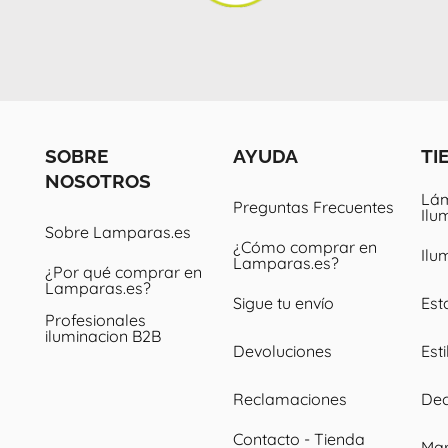
SOBRE
AYUDA
TI
NOSOTROS
Lám
Preguntas Frecuentes
Ilu
Sobre Lamparas.es
¿Cómo comprar en
Ilu
Lamparas.es?
¿Por qué comprar en
Lamparas.es?
Sigue tu envío
Est
Profesionales
iluminacion B2B
Devoluciones
Esti
Reclamaciones
Dec
Contacto - Tienda
Ma