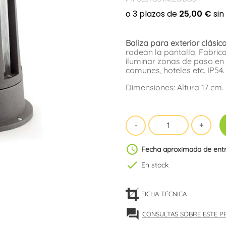
Baliza para exterior
clásic
rodean la pantalla. Fabrica
iluminar zonas de paso en
comunes, hoteles etc. IP54
Dimensiones: Altura 17 cm.
schedule
Fecha aproximada de ent
check
En stock
FICHA TÉCNICA
forum
CONSULTAS SOBRE ESTE 