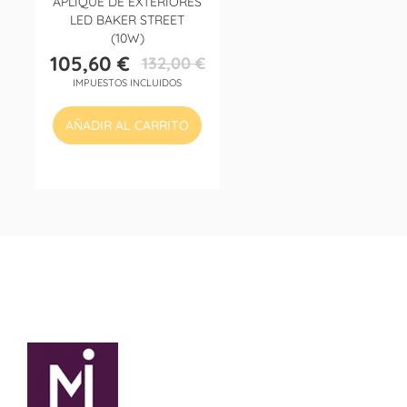
APLIQUE DE EXTERIORES
LED BAKER STREET
(10W)
105,60 €
132,00 €
Precio
Precio
IMPUESTOS INCLUIDOS
base
AÑADIR AL CARRITO