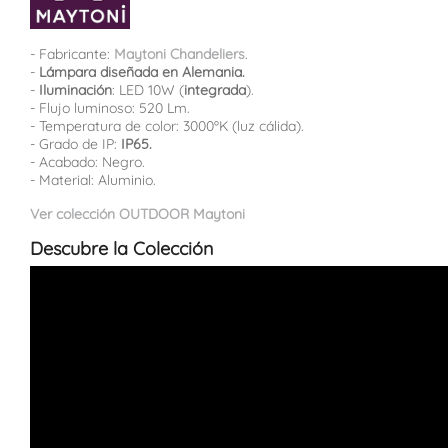
- Fabricante:
Maytoni Chandeliers
.
-
Lámpara diseñada en Alemania.
-
Iluminación
: LED 10W (
integrada
).
- Flujo luminoso: 520 Lm.
- Temperatura de color: 3000ºK (luz cálida).
- Grado de IP:
IP65.
- Acabado: Negro.
- Material: Aluminio.
Ver colección OUTDOOR Maytoni
Descubre la Colección