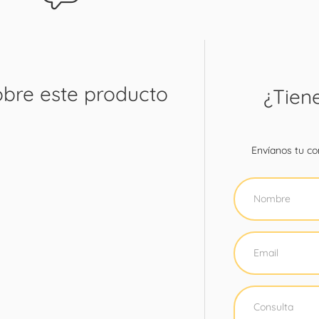
obre este producto
¿Tien
Envíanos tu con