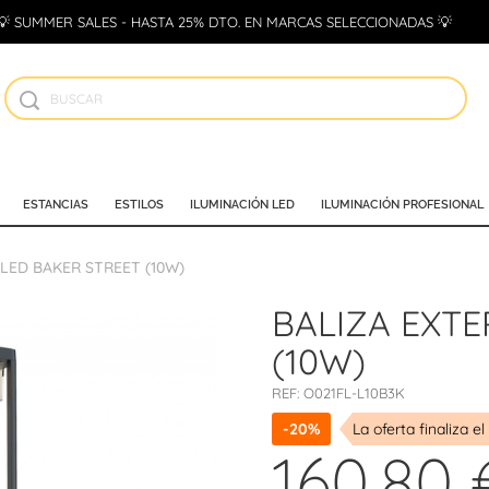
💡 SUMMER SALES - HASTA 25% DTO. EN MARCAS SELECCIONADAS 💡
ESTANCIAS
ESTILOS
ILUMINACIÓN LED
ILUMINACIÓN PROFESIONAL
LED BAKER STREET (10W)
BALIZA EXTE
(10W)
REF:
O021FL-L10B3K
-20%
La oferta finaliza el
160,80 