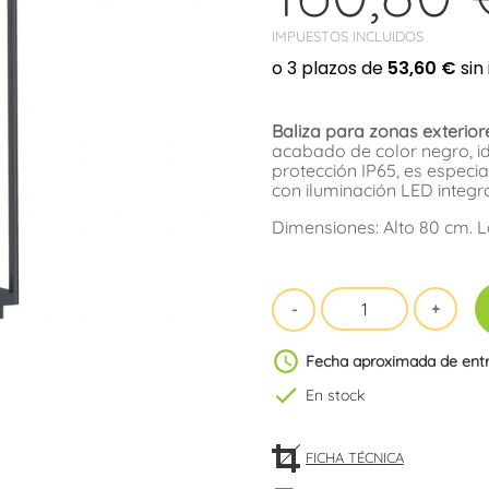
IMPUESTOS INCLUIDOS
Baliza para zonas exterior
acabado de color negro, id
protección IP65, es especia
con iluminación LED integr
Dimensiones: Alto 80 cm. 
schedule
Fecha aproximada de ent
check
En stock
FICHA TÉCNICA