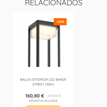
RELACIONADOS
-20%
BALIZA EXTERIOR LED BAKER
STREET (10W)
160,80 €
201,00 €
Precio
Precio
IMPUESTOS INCLUIDOS
base