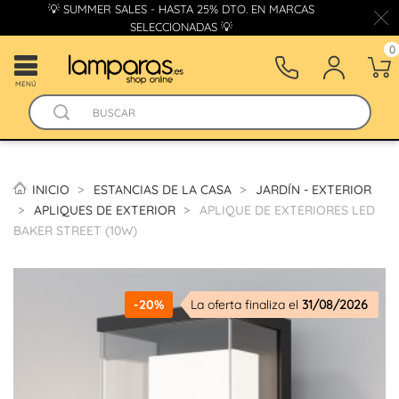
💡 SUMMER SALES - HASTA 25% DTO. EN MARCAS
SELECCIONADAS 💡
0
MENÚ
INICIO
ESTANCIAS DE LA CASA
JARDÍN - EXTERIOR
APLIQUES DE EXTERIOR
APLIQUE DE EXTERIORES LED
BAKER STREET (10W)
-20%
La oferta finaliza el
31/08/2026