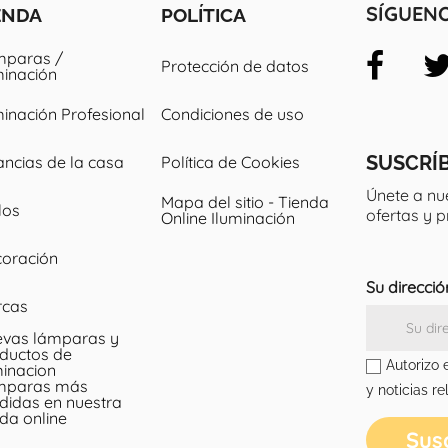
ENDA
POLÍTICA
SÍGUEN
paras /
Protección de datos
minación
minación Profesional
Condiciones de uso
SUSCRÍ
ancias de la casa
Política de Cookies
Únete a nu
Mapa del sitio - Tienda
los
ofertas y 
Online Iluminación
oración
Su direcció
rcas
vas lámparas y
ductos de
Autorizo 
minacion
mparas más
y noticias re
didas en nuestra
nda online