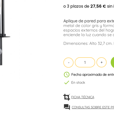
Aplique de pared para exter
metal de color gris y forma
espacios externos del hoga
enciende la luz cuando se 
Dimensiones: Alto 32,7 cm.
schedule
Fecha aproximada de ent
check
En stock
FICHA TÉCNICA
forum
CONSULTAS SOBRE ESTE 