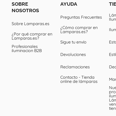
SOBRE
AYUDA
TI
NOSOTROS
Lám
Preguntas Frecuentes
Ilu
Sobre Lamparas.es
¿Cómo comprar en
Ilu
Lamparas.es?
¿Por qué comprar en
Lamparas.es?
Sigue tu envío
Est
Profesionales
iluminacion B2B
Devoluciones
Esti
Reclamaciones
Dec
Contacto - Tienda
Ma
online de lámparas
Nue
pro
ilu
Lá
ven
tie