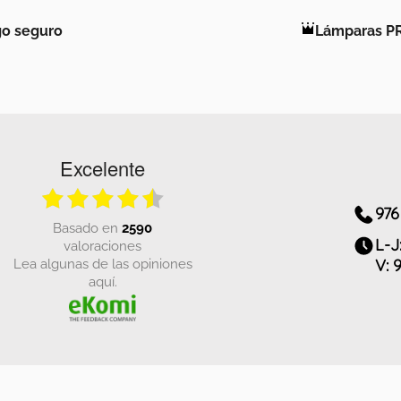
o seguro
Lámparas P
Excelente
976
basado en
2590
L-J
valoraciones
Lea algunas de las opiniones
V: 
aquí.