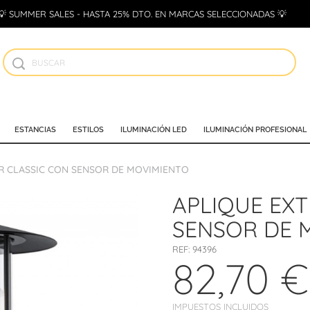
💡 SUMMER SALES - HASTA 25% DTO. EN MARCAS SELECCIONADAS 💡
ESTANCIAS
ESTILOS
ILUMINACIÓN LED
ILUMINACIÓN PROFESIONAL
R CLASSIC CON SENSOR DE MOVIMIENTO
APLIQUE EXT
SENSOR DE 
REF:
94396
82,70 €
IMPUESTOS INCLUIDOS