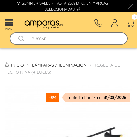
💡 SUMMER SALES - HASTA 25% DTO. EN MARCAS
SELECCIONADAS 💡
0
MENÚ
INICIO
LÁMPARAS / ILUMINACIÓN
REGLETA DE
TECHO NINA (4 LUCES)
-5%
La oferta finaliza el
31/08/2026