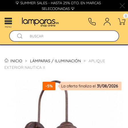
💡 SUMMER SALES - HASTA 25% DTO. EN MARCAS
SELECCIONADAS 💡
0
MENÚ
INICIO
LÁMPARAS / ILUMINACIÓN
APLIQUE
EXTERIOR NAUTICA II
-5%
La oferta finaliza el
31/08/2026