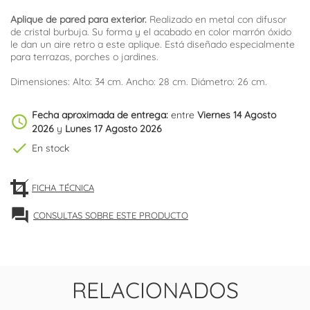
Aplique de pared para exterior.
Realizado en metal con difusor
de cristal burbuja. Su forma y el acabado en color marrón óxido
le dan un aire retro a este aplique. Está diseñado especialmente
para terrazas, porches o jardines.
Dimensiones: Alto: 34 cm. Ancho: 28 cm. Diámetro: 26 cm.
Fecha aproximada de entrega:
entre
Viernes 14 Agosto
schedule
2026
y
Lunes 17 Agosto 2026
check
En stock
FICHA TÉCNICA
forum
CONSULTAS SOBRE ESTE PRODUCTO
RELACIONADOS