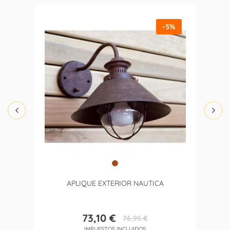
-5%
APLIQUE EXTERIOR NAUTICA
73,10 €
76,95 €
Precio
Precio
IMPUESTOS INCLUIDOS