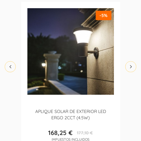
-5%
APLIQUE SOLAR DE EXTERIOR LED
ERGO 2CCT (4.5W)
168,25 €
177,10 €
Precio
Precio
IMPUESTOS INCLUIDOS