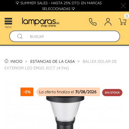
💡 SUMMER SALES - HASTA 25% DTO. EN MARCAS
SELECCIONADAS 💡
0
MENÚ
INICIO
ESTANCIAS DE LA CASA
BALIZA SOLAR DE
EXTERIOR LED ERGO 2CCT (4.5W)
-5%
La oferta finaliza el
31/08/2026
SIN STOCK