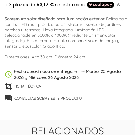
Sobremuro solar diseñado para iluminación exterior.
Baliza baja
con luz LED muy práctica para instalar en suelos de jardines,
porches y terrazas. Lleva integrada iluminación LED
seleccionable en 3000K o 4000K (mediante un interruptor
integrado). El sobremuro cuenta con panel solar de carga y
sensor crepuscular. Grado IP65.
Dimensiones: Alto 38 cm. Diámetro 24 cm.
Fecha aproximada de entrega:
entre
Martes 25 Agosto
schedule
2026
y
Miércoles 26 Agosto 2026
FICHA TÉCNICA
forum
CONSULTAS SOBRE ESTE PRODUCTO
RELACIONADOS