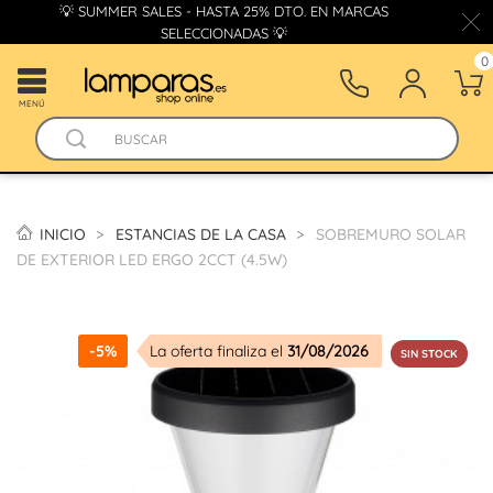
💡 SUMMER SALES - HASTA 25% DTO. EN MARCAS
SELECCIONADAS 💡
0
MENÚ
INICIO
ESTANCIAS DE LA CASA
SOBREMURO SOLAR
DE EXTERIOR LED ERGO 2CCT (4.5W)
-5%
La oferta finaliza el
31/08/2026
SIN STOCK