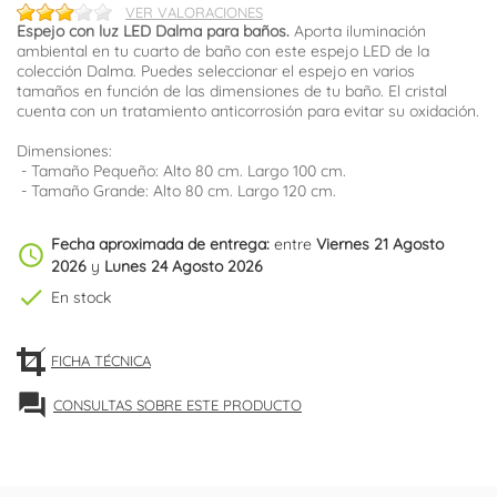
VER VALORACIONES
Espejo con luz LED Dalma para baños.
Aporta iluminación
ambiental en tu cuarto de baño con este espejo LED de la
colección Dalma. Puedes seleccionar el espejo en varios
tamaños en función de las dimensiones de tu baño. El cristal
cuenta con un tratamiento anticorrosión para evitar su oxidación.
Dimensiones:
- Tamaño Pequeño: Alto 80 cm. Largo 100 cm.
- Tamaño Grande: Alto 80 cm. Largo 120 cm.
Fecha aproximada de entrega:
entre
Viernes 21 Agosto
schedule
2026
y
Lunes 24 Agosto 2026
check
En stock
FICHA TÉCNICA
forum
CONSULTAS SOBRE ESTE PRODUCTO