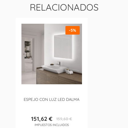
RELACIONADOS
-5%
ESPEJO CON LUZ LED DALMA
151,62 €
159,60 €
Precio
Precio
IMPUESTOS INCLUIDOS
base