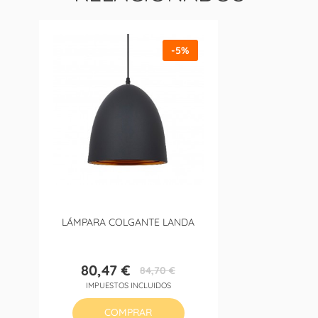
-5%
LÁMPARA COLGANTE LANDA
80,47 €
84,70 €
Precio
Precio
IMPUESTOS INCLUIDOS
base
COMPRAR