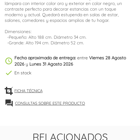
lámpara con interior color oro y exterior en color negro, un
contraste perfecto para decorar estancias con un toque
moderno y actual. Quedará estupenda en salas de estar,
salones, comedores y espacios amplios de tu hogar.
Dimensiones:
-Pequeño: Alto 188 cm. Diámetro 34 cm.
-Grande: Alto 194 cm. Diámetro 52 cm.
Fecha aproximada de entrega:
entre
Viernes 28 Agosto
schedule
2026
y
Lunes 31 Agosto 2026
check
En stock
FICHA TÉCNICA
forum
CONSULTAS SOBRE ESTE PRODUCTO
RELACIONADOS