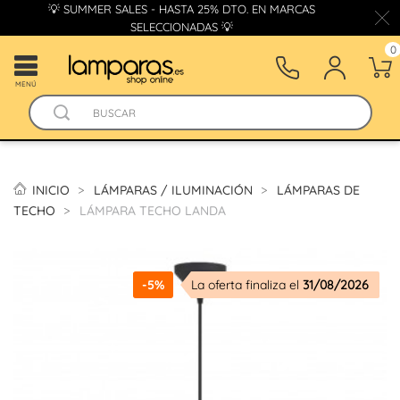
💡 SUMMER SALES - HASTA 25% DTO. EN MARCAS
SELECCIONADAS 💡
0
MENÚ
INICIO
LÁMPARAS / ILUMINACIÓN
LÁMPARAS DE
TECHO
LÁMPARA TECHO LANDA
-5%
La oferta finaliza el
31/08/2026