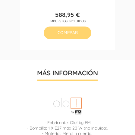
588,95 €
Precio
IMPUESTOS INCLUIDOS
COMPRAR
MÁS INFORMACIÓN
- Fabricante:
Ole! by FM
- Bombilla: 1 X E27 máx 20 W (no incluida).
- Material: Metal y cuerda.