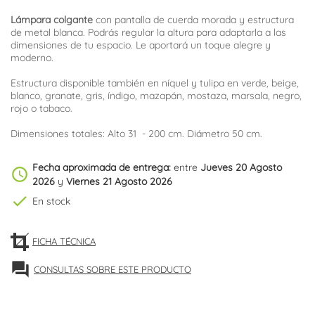
Lámpara colgante
con pantalla de cuerda morada y estructura
de metal blanca. Podrás regular la altura para adaptarla a las
dimensiones de tu espacio. Le aportará un toque alegre y
moderno.
Estructura disponible también en níquel y tulipa en verde, beige,
blanco, granate, gris, índigo, mazapán, mostaza, marsala, negro,
rojo o tabaco.
Dimensiones totales: Alto 31 - 200 cm. Diámetro 50 cm.
Fecha aproximada de entrega:
entre
Jueves 20 Agosto
schedule
2026
y
Viernes 21 Agosto 2026
check
En stock
FICHA TÉCNICA
forum
CONSULTAS SOBRE ESTE PRODUCTO