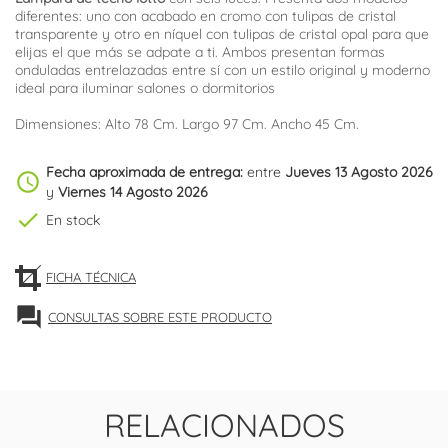
diferentes: uno con acabado en cromo con tulipas de cristal
transparente y otro en níquel con tulipas de cristal opal para que
elijas el que más se adpate a ti. Ambos presentan formas
onduladas entrelazadas entre sí con un estilo original y moderno
ideal para iluminar salones o dormitorios
Dimensiones: Alto 78 Cm. Largo 97 Cm. Ancho 45 Cm.
Fecha aproximada de entrega:
entre
Jueves 13 Agosto 2026
schedule
y
Viernes 14 Agosto 2026
check
En stock
FICHA TÉCNICA
forum
CONSULTAS SOBRE ESTE PRODUCTO
RELACIONADOS