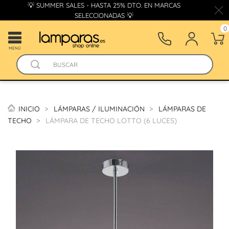
💡 SUMMER SALES - HASTA 25% DTO. EN MARCAS
SELECCIONADAS 💡
0
MENÚ
INICIO
LÁMPARAS / ILUMINACIÓN
LÁMPARAS DE
TECHO
LÁMPARA DE TECHO LOTTO (6 LUCES)