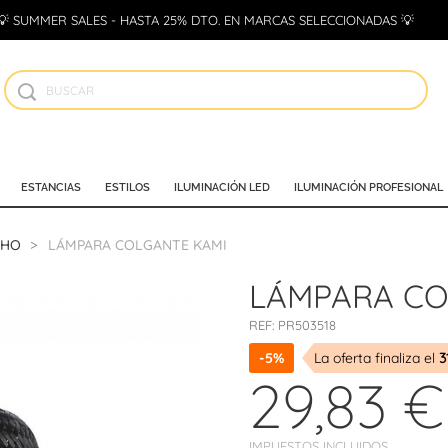
💡 SUMMER SALES - HASTA 25% DTO. EN MARCAS SELECCIONADAS 💡
ESTANCIAS
ESTILOS
ILUMINACIÓN LED
ILUMINACIÓN PROFESIONAL
CHO
LÁMPARA COLGANTE KAMI
LÁMPARA CO
REF:
PR503518
-5%
La oferta finaliza el
3
29,83 €
IMPUESTOS INCLUIDOS