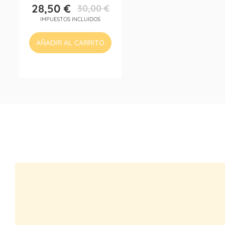
28,50 €
30,00 €
Precio
Precio
IMPUESTOS INCLUIDOS
base
AÑADIR AL CARRITO