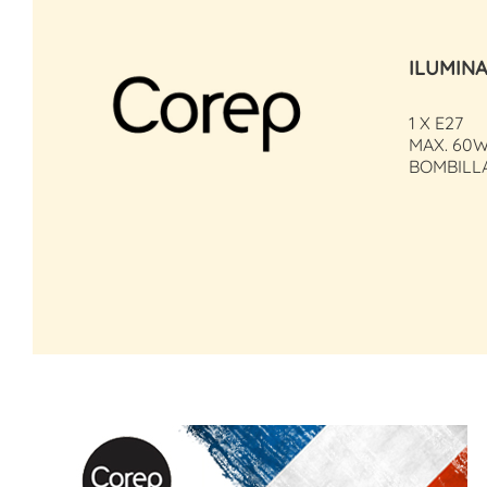
ILUMIN
1 X E27
MAX. 60W
BOMBILL