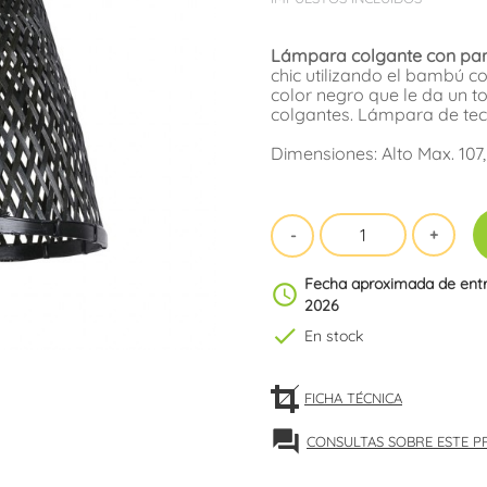
Lámpara colgante con pa
chic utilizando el bambú c
color negro que le da un t
colgantes. Lámpara de tech
Dimensiones: Alto Max. 107
Fecha aproximada de ent
schedule
2026
check
En stock
FICHA TÉCNICA
forum
CONSULTAS SOBRE ESTE 