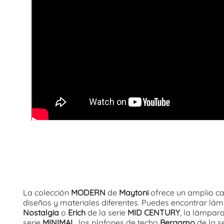
La colección
MODERN
de
Maytoni
ofrece un amplio c
diseños y materiales diferentes. Puedes encontrar lá
Nostalgia
o
Erich
de la serie
MID CENTURY
, la lámpar
serie
MINIMAL
, los plafones de techo
Bergamo
de la s