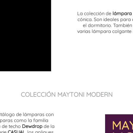
La colección de
lámpara 
cónica. Son ideales para
el dormitorio. También
varias lámpara colgante e
COLECCIÓN MAYTONI MODERN
atálogo de lámparas con
mparas como la familia
a de techo
Dewdrop
de la
erie
CASUAL
, los apliques