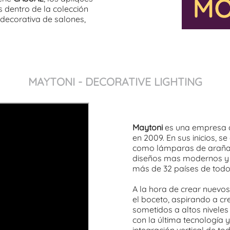
 dentro de la colección
decorativa de salones,
MAYTONI - DECORATIVE LIGHTING
Maytoni
es una empresa d
en 2009. En sus inicios, s
como lámparas de araña o
diseños mas modernos y d
más de 32 países de todo
A la hora de crear nuevo
el boceto, aspirando a c
sometidos a altos niveles
con la última tecnología 
integración vertical de 