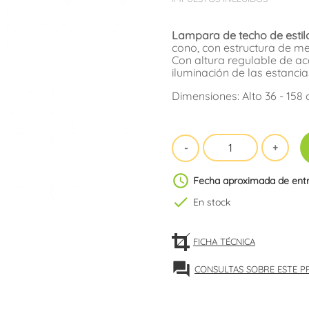
Lampara de techo de estil
cono, con estructura de me
Con altura regulable de ac
iluminación de las estanci
Dimensiones: Alto 36 - 158
schedule
Fecha aproximada de ent
check
En stock
FICHA TÉCNICA
forum
CONSULTAS SOBRE ESTE 