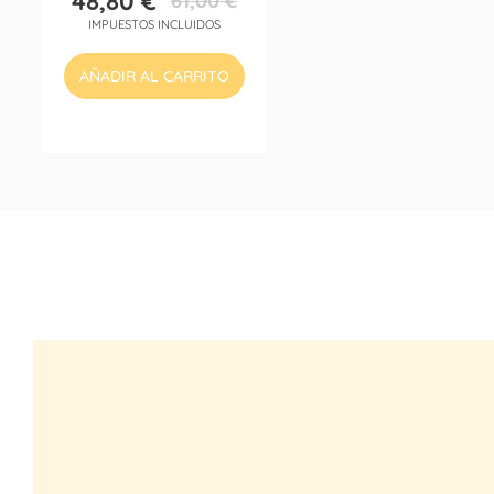
48,80 €
61,00 €
Precio
Precio
IMPUESTOS INCLUIDOS
base
AÑADIR AL CARRITO