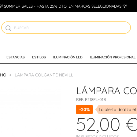
💡 SUMMER SALES - HASTA 25% DTO. EN MARCAS SELECCIONADAS 💡
ESTANCIAS
ESTILOS
ILUMINACIÓN LED
ILUMINACIÓN PROFESIONAL
CHO
LÁMPARA COLGANTE NEVILL
LÁMPARA CO
REF:
P318PL-01B
-20%
La oferta finaliza el
52,00 
IMPUESTOS INCLUIDOS