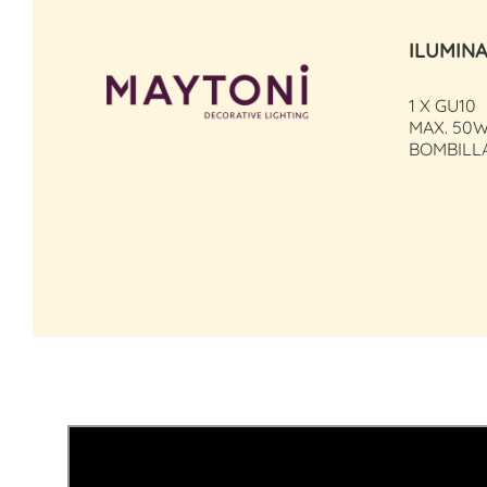
ILUMIN
1 X GU10
MAX. 50W
BOMBILL